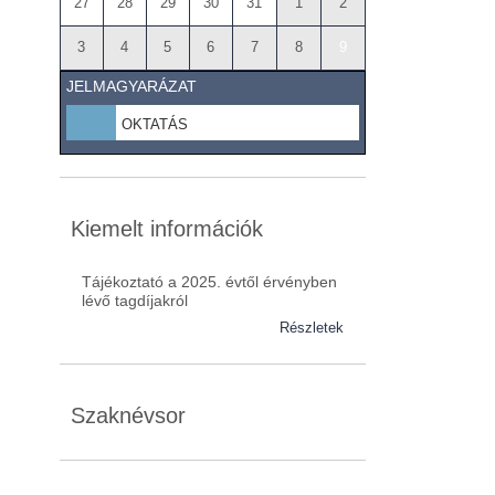
27
28
29
30
31
1
2
3
4
5
6
7
8
9
JELMAGYARÁZAT
OKTATÁS
Kiemelt információk
Tájékoztató a 2025. évtől érvényben
lévő tagdíjakról
Részletek
Szaknévsor
Szaknévsorunk folyamatosan bővül.
Baranya (62)