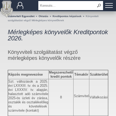
BEMUTATKOZÁS
Számviteli Egyesület
»
Oktatás
»
Kreditpontos képzések
»
Könyvviteli
szolgáltatást végző Mérlegképes könyvelőknek
TAGOK
Mérlegképes könyvelők Kreditpontok
2026.
OKTATÁS
Könyvviteli szolgáltatást végző
KÉRDÉSEK ÉS VÁLASZOK
mérlegképes könyvelők részére
TUDÁSTÁR
Megszerezhető
Képzés megnevezése
Témakör
Szakterület
KIADVÁNYOK
kredit pontok
Szt. változások a 2025.
évi LXXXIII. tv. és a 2025.
KAPCSOLAT
évi LXXXIV. tv. alapján,
halasztott adó számvitele
Számvitel
8
Vállalkozási
2025-ös üzleti év zárása,
osztalék és osztalékelőleg
és követelések
számvitele (kontakt)