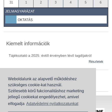
31
1
2
3
4
5
6
JELMAGYARÁZAT
OKTATÁS
Kiemelt információk
Tájékoztató a 2025. évtől érvényben lévő tagdíjakról
Részletek
Weboldalunk az alapvető működéshez
Szaknévsor
szükséges cookie-kat használ.
Szaknévsorunk folyamatosan bővül.
Szélesebb körű fukcionalitáshoz marketing
jellegű cookiekat engedélyezhet, amivel
Baranya (62)
elfogadja
Adatvédelmi nyilatkozatunkat
Bács-Kiskun (43)
Honlaptérkép
Adatvédelem
Békés (49)