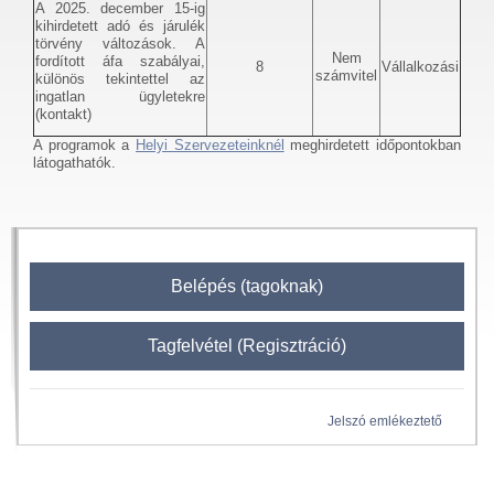
A 2025. december 15-ig
kihirdetett adó és járulék
törvény változások. A
Nem
fordított áfa szabályai,
8
Vállalkozási
számvitel
különös tekintettel az
ingatlan ügyletekre
(kontakt)
A programok a
Helyi Szervezeteinknél
meghirdetett időpontokban
látogathatók.
Belépés (tagoknak)
Tagfelvétel (Regisztráció)
Jelszó emlékeztető