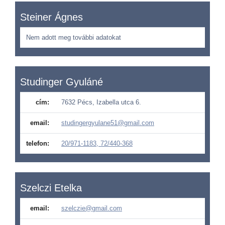
Steiner Ágnes
Nem adott meg további adatokat
Studinger Gyuláné
cím:
7632 Pécs, Izabella utca 6.
email:
studingergyulane51@gmail.com
telefon:
20/971-1183, 72/440-368
Szelczi Etelka
email:
szelczie@gmail.com