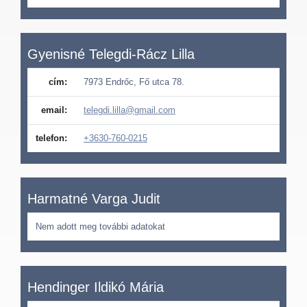
Gyenisné Telegdi-Rácz Lilla
cím:
7973 Endrőc, Fő utca 78.
email:
telegdi.lilla@gmail.com
telefon:
+3630-760-0215
Harmatné Varga Judit
Nem adott meg további adatokat
Hendinger Ildikó Mária