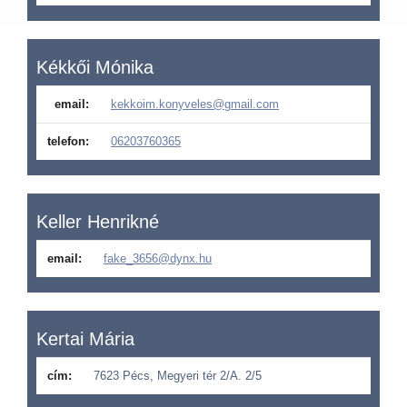
Kékkői Mónika
email:
kekkoim.konyveles@gmail.com
telefon:
06203760365
Keller Henrikné
email:
fake_3656@dynx.hu
Kertai Mária
cím:
7623 Pécs, Megyeri tér 2/A. 2/5