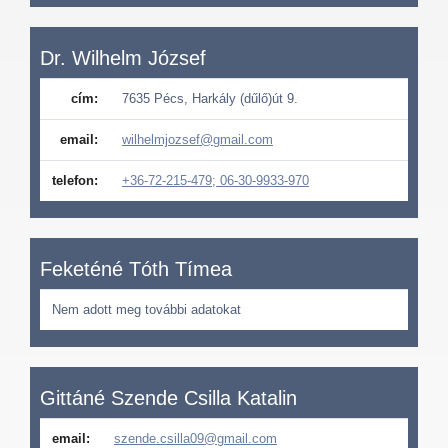
Dr. Wilhelm József
cím:
7635 Pécs, Harkály (dűlő)út 9.
email:
wilhelmjozsef@gmail.com
telefon:
+36-72-215-479; 06-30-9933-970
Feketéné Tóth Tímea
Nem adott meg további adatokat
Gittáné Szende Csilla Katalin
email:
szende.csilla09@gmail.com