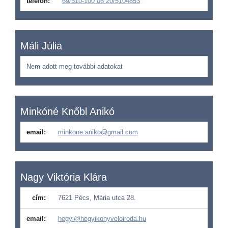
telefon:
69/510-100 06 20/5104853
Máli Júlia
Nem adott meg további adatokat
Minkóné Knőbl Anikó
email:
minkone.aniko@gmail.com
Nagy Viktória Klára
cím:
7621 Pécs, Mária utca 28.
email:
hegyi@hegyikonyveloiroda.hu