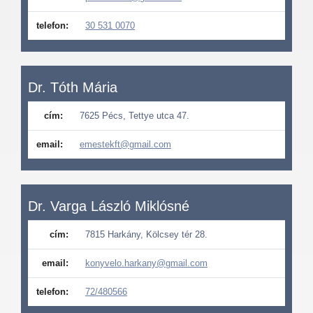
telefon:
30 531 0070
Dr. Tóth Mária
cím:
7625 Pécs, Tettye utca 47.
email:
emestekft@gmail.com
Dr. Varga László Miklósné
cím:
7815 Harkány, Kölcsey tér 28.
email:
konyvelo.harkany@gmail.com
telefon:
72/480566