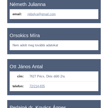
Németh Julianna
email:
njibolya@gmail.com
Orsokics Míra
Nem adott meg további adatokat
Ott János Antal
cím:
7627 Pécs, Diós dűlő 2/a.
telefon:
72/214-835
Perlainé dr. Kovács Ágnes