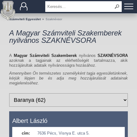
BEMUTATKOZÁS
Számviteli Egyesület
»
Szaknévsor
A Magyar Számviteli Szakemberek
TAGOK
nyilvános SZAKNÉVSORA
OKTATÁS
A
Magyar Számviteli Szakemberek
nyilvános
SZAKNÉVSORA
azoknak a tagjainak az elérhetőségét tartalmazza, akik
KÉRDÉSEK ÉS VÁLASZOK
hozzájárultak adataik nyilvánosságra hozásához.
Amennyiben Ön természetes személyként tagja egyesületünknek,
TUDÁSTÁR
kérjük lépjen be és adja meg hozzájárulását adatainak
megjelenéséhez.
KIADVÁNYOK
KAPCSOLAT
Albert László
cím:
7636 Pécs, Visnya E. utca 5.