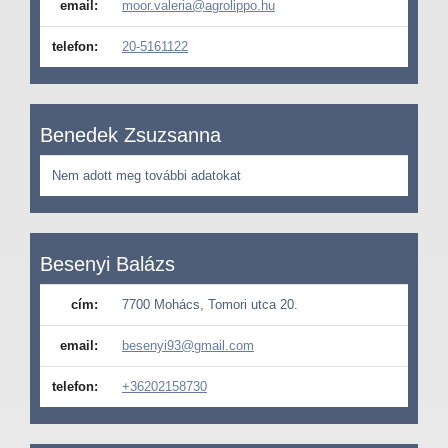
email:
moor.valeria@agrolippo.hu
telefon:
20-5161122
Benedek Zsuzsanna
Nem adott meg további adatokat
Besenyi Balázs
cím:
7700 Mohács, Tomori utca 20.
email:
besenyi93@gmail.com
telefon:
+36202158730