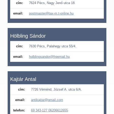
cím:
7624 Pécs, Nagy Jenő utca 18.
email:
postmaster@tax-m.t-online.hu
Hölbling Sándor
cím:
7630 Pécs, Palahegy utca 55/4.
email:
holblingsandor@freemail.hu
Kajtár Antal
cím:
7726 Véménd, József A. utca 6/A.
email:
antikajtar@gmail.com
telefon:
69 343-127 06206612655