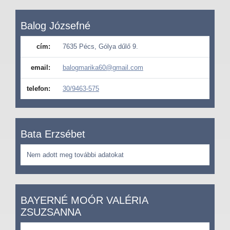
Balog Józsefné
cím:
7635 Pécs, Gólya dűlő 9.
email:
balogmarika60@gmail.com
telefon:
30/9463-575
Bata Erzsébet
Nem adott meg további adatokat
BAYERNÉ MOÓR VALÉRIA
ZSUZSANNA