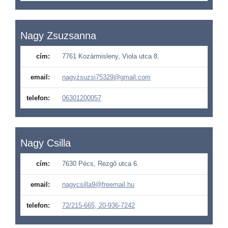
Nagy Zsuzsanna
cím:
7761 Kozármisleny, Viola utca 8.
email:
nagyzsuzsi75329@gmail.com
telefon:
06301200057
Nagy Csilla
cím:
7630 Pécs, Rezgő utca 6.
email:
nagycsilla9@freemail.hu
telefon:
72/215-665, 20-936-7242