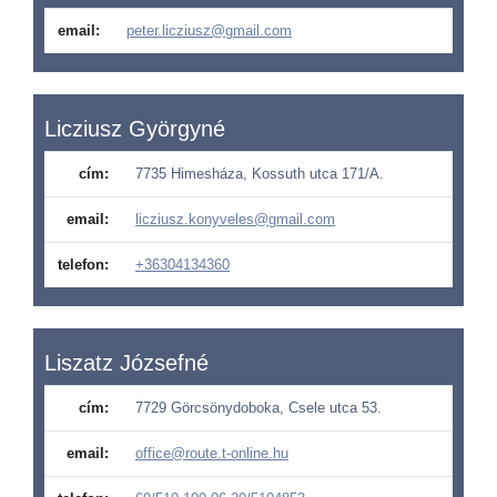
email:
peter.licziusz@gmail.com
Licziusz Györgyné
cím:
7735 Himesháza, Kossuth utca 171/A.
email:
licziusz.konyveles@gmail.com
telefon:
+36304134360
Liszatz Józsefné
cím:
7729 Görcsönydoboka, Csele utca 53.
email:
office@route.t-online.hu