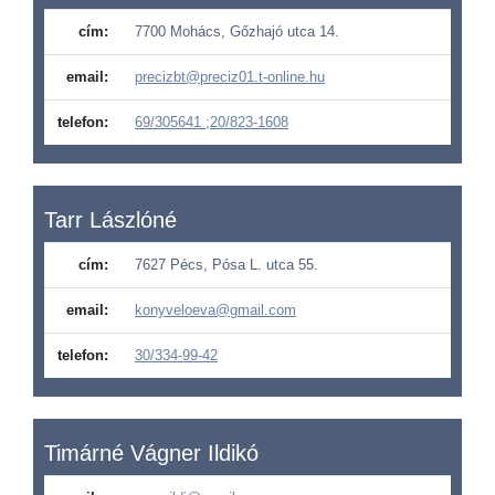
cím:
7700 Mohács, Gőzhajó utca 14.
email:
precizbt@preciz01.t-online.hu
telefon:
69/305641 ;20/823-1608
Tarr Lászlóné
cím:
7627 Pécs, Pósa L. utca 55.
email:
konyveloeva@gmail.com
telefon:
30/334-99-42
Timárné Vágner Ildikó