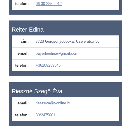
telefon:
06 30 235 2912
Reiter Edina
cím:
7728 Görcsönydoboka, Csele utca 36.
email:
bayerleedina@gmail.com
telefon:
+36209239345
Rieszné Szegő Éva
email:
rieszeva@t-online.hu
telefon:
30/2475061