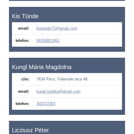
Kis Tünde
email:
kistunde72@gmail.com
telefon:
06203821951
Kungl Mária Magdolna
cím:
7634 Pécs, Fülemüle utca 49.
email:
kungl.marika@gmail.com
telefon:
302372353
Licziusz Péter