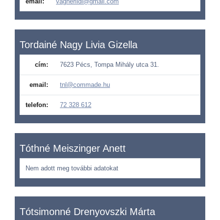
email:
vagnerildi@gmail.com
Tordainé Nagy Livia Gizella
cím:
7623 Pécs, Tompa Mihály utca 31.
email:
tnl@commade.hu
telefon:
72 328 612
Tóthné Meiszinger Anett
Nem adott meg további adatokat
Tótsimonné Drenyovszki Márta