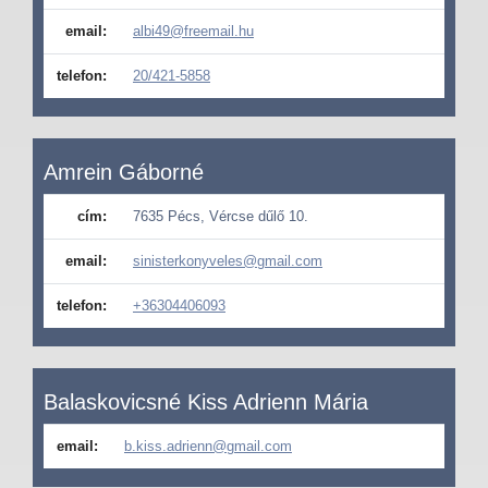
email:
albi49@freemail.hu
telefon:
20/421-5858
Amrein Gáborné
cím:
7635 Pécs, Vércse dűlő 10.
email:
sinisterkonyveles@gmail.com
telefon:
+36304406093
Balaskovicsné Kiss Adrienn Mária
email:
b.kiss.adrienn@gmail.com