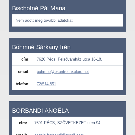
Bischofné Pál Mária
Nem adott meg további adatokat
Bőhmné Sárkány Irén
cím:
7626 Pécs, Felsővámház utca 16-18.
email:
bohmne@bkontrol.axelero.net
telefon:
72/514-851
BORBANDI ANGÉLA
cím:
7691 PÉCS, SZÖVETKEZET utca 94.