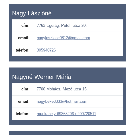
Nagy Lászlóné
cím:
7763 Egerág, Petőfi utca 20.
email:
nagylaszlone0812@gmail.com
telefon:
305940726
Nagyné Werner Mária
cím:
7700 Mohács, Mező utca 15.
email:
nagybeke3333@hotmail.com
telefon:
munkahely:69368206 / 209720511