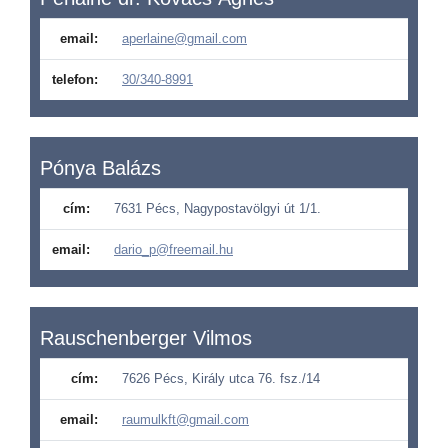
email:
aperlaine@gmail.com
telefon:
30/340-8991
Pónya Balázs
cím:
7631 Pécs, Nagypostavölgyi út 1/1.
email:
dario_p@freemail.hu
Rauschenberger Vilmos
cím:
7626 Pécs, Király utca 76. fsz./14
email:
raumulkft@gmail.com