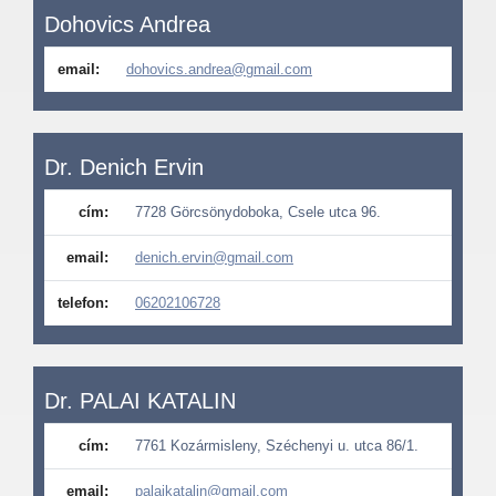
Dohovics Andrea
email:
dohovics.andrea@gmail.com
Dr. Denich Ervin
cím:
7728 Görcsönydoboka, Csele utca 96.
email:
denich.ervin@gmail.com
telefon:
06202106728
Dr. PALAI KATALIN
cím:
7761 Kozármisleny, Széchenyi u. utca 86/1.
email:
palaikatalin@gmail.com