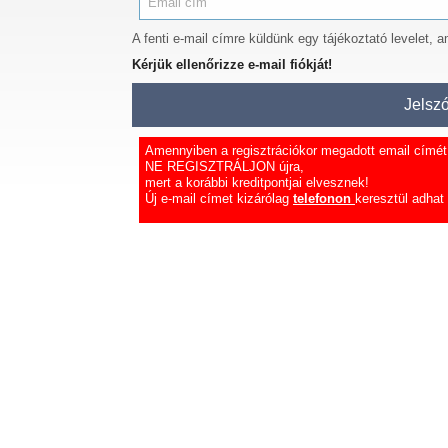
A fenti e-mail címre küldünk egy tájékoztató levelet, 
Kérjük ellenőrizze e-mail fiókját!
Amennyiben a regisztrációkor megadott email címét e
NE REGISZTRÁLJON újra,
mert a korábbi kreditpontjai elvesznek!
Új e-mail címet kizárólag
telefonon
keresztül adhat