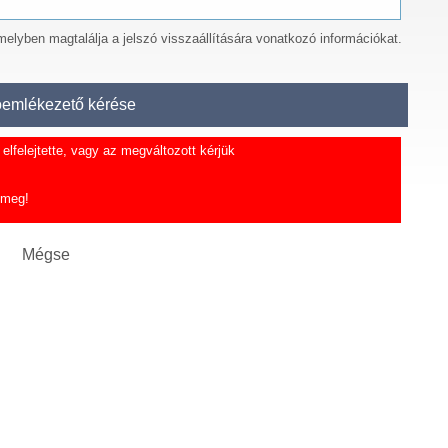
amelyben magtalálja a jelszó visszaállítására vonatkozó információkat.
lfelejtette, vagy az megváltozott kérjük
 meg!
Mégse