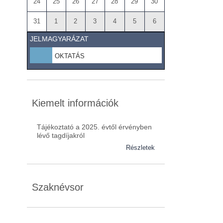
24
25
26
27
28
29
30
31
1
2
3
4
5
6
JELMAGYARÁZAT
OKTATÁS
Kiemelt információk
Tájékoztató a 2025. évtől érvényben
lévő tagdíjakról
Részletek
Szaknévsor
Szaknévsorunk folyamatosan bővül.
Baranya (62)