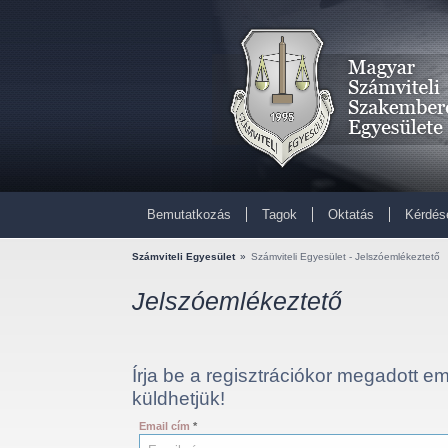
Bemutatkozás
Tagok
Oktatás
Kérdés
Számviteli Egyesület
»
Számviteli Egyesület - Jelszóemlékeztető
Jelszóemlékeztető
Írja be a regisztrációkor megadott e
küldhetjük!
Email cím
*