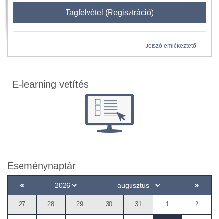
Tagfelvétel (Regisztráció)
Jelszó emlékeztető
E-learning vetítés
Eseménynaptár
«
»
27
28
29
30
31
1
2