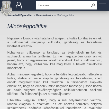
BEMUTATKOZÁS
Számviteli Egyesület
»
Bemutatkozás
»
Minőségpolitika
Minőségpolitika
TAGOK
OKTATÁS
Napjainkra Európa vitathatatlanul átlépett a tudás korába és ennek
a változásnak megannyi kulturális, gazdasági és társadalmi
kihatását érezzük.
KÉRDÉSEK ÉS VÁLASZOK
Rohamosan változnak a tanulási, az életvitelbeli minták és
szokások a munka területén. Ez nem egyszerűen csak annyit
jelent, hogy az egyéneknek alkalmazkodniuk kell a változáshoz,
TUDÁSTÁR
hanem azt, hogy változniuk kell maguknak a bevett cselekvési
módoknak is.
KIADVÁNYOK
Abban mindenki egyetért, hogy a fejlődés legfontosabb feltétele a
tudás, illetve az azon alapuló gazdaság és társadalom, ezért
ennek megteremtésén kell fáradozni. A társadalom alapvető
KAPCSOLAT
érdeke az, hogy az emberek mind nagyobb többsége jusson hozzá
az általa végzett tevékenységhez nélkülözhetetlen szellemi
tőkéhez, és felhasználja azt a munkája során.
Eltökéltek vagyunk abban, hogy a mai folyamatosan változó,
rohanó világban a számvitel és az adózás területén dolgozó
szakemberek számára képzéseinkkel naprakész, a gyakorlat