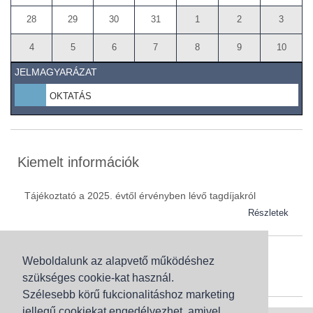
28
29
30
31
1
2
3
4
5
6
7
8
9
10
JELMAGYARÁZAT
OKTATÁS
Kiemelt információk
Tájékoztató a 2025. évtől érvényben lévő tagdíjakról
Részletek
Weboldalunk az alapvető működéshez
Szaknévsor
szükséges cookie-kat használ.
Szaknévsorunk folyamatosan bővül.
Szélesebb körű fukcionalitáshoz marketing
jellegű cookiekat engedélyezhet, amivel
Baranya (62)