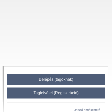
Belépés (tagoknak)
Tagfelvétel (Regisztráció)
Jelszó emlékeztető