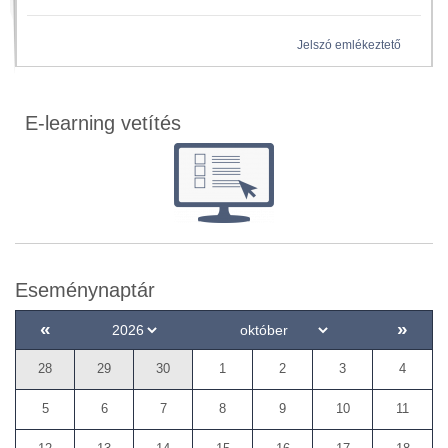
Jelszó emlékeztető
E-learning vetítés
Eseménynaptár
«
»
28
29
30
1
2
3
4
5
6
7
8
9
10
11