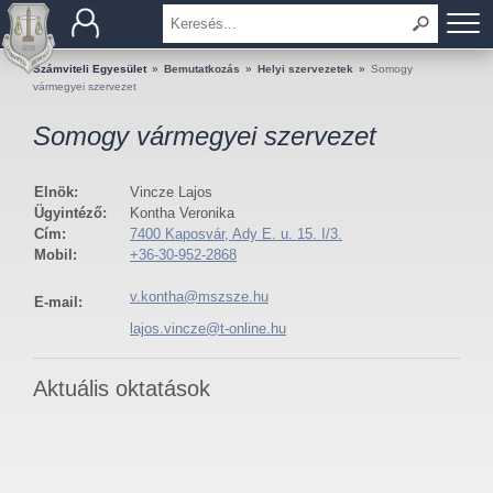
BEMUTATKOZÁS
Számviteli Egyesület
»
Bemutatkozás
»
Helyi szervezetek
»
Somogy
vármegyei szervezet
TAGOK
Somogy vármegyei szervezet
OKTATÁS
Elnök:
Vincze Lajos
Ügyintéző:
Kontha Veronika
KÉRDÉSEK ÉS VÁLASZOK
Cím:
7400 Kaposvár, Ady E. u. 15. I/3.
Mobil:
+36-30-952-2868
TUDÁSTÁR
v.kontha@mszsze.hu
E-mail:
KIADVÁNYOK
lajos.vincze@t-online.hu
KAPCSOLAT
Aktuális oktatások