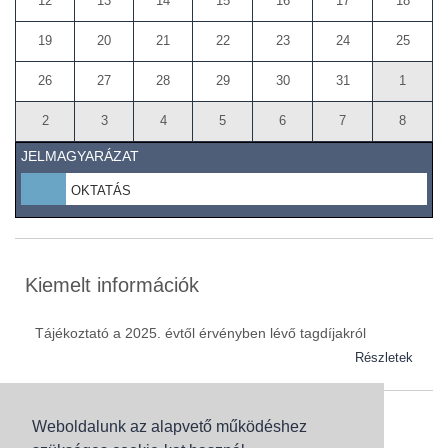
12
13
14
15
16
17
18
19
20
21
22
23
24
25
26
27
28
29
30
31
1
2
3
4
5
6
7
8
JELMAGYARÁZAT
OKTATÁS
Kiemelt információk
Tájékoztató a 2025. évtől érvényben lévő tagdíjakról
Részletek
Weboldalunk az alapvető működéshez
Szaknévsor