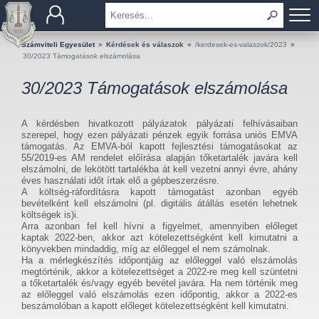
BEMUTATKOZÁS
Számviteli Egyesület
»
Kérdések és válaszok
»
/kerdesek-es-valaszok/2023
»
30/2023 Támogatások elszámolása
TAGOK
30/2023 Támogatások elszámolása
OKTATÁS
A kérdésben hivatkozott pályázatok pályázati felhívásaiban
szerepel, hogy ezen pályázati pénzek egyik forrása uniós EMVA
KÉRDÉSEK ÉS VÁLASZOK
támogatás. Az EMVA-ból kapott fejlesztési támogatásokat az
55/2019-es AM rendelet előírása alapján tőketartalék javára kell
elszámolni, de lekötött tartalékba át kell vezetni annyi évre, ahány
TUDÁSTÁR
éves használati időt írtak elő a gépbeszerzésre.
A költség-ráfordításra kapott támogatást azonban egyéb
bevételként kell elszámolni (pl. digitális átállás esetén lehetnek
KIADVÁNYOK
költségek is)i.
Arra azonban fel kell hívni a figyelmet, amennyiben előleget
kaptak 2022-ben, akkor azt kötelezettségként kell kimutatni a
KAPCSOLAT
könyvekben mindaddig, míg az előleggel el nem számolnak.
Ha a mérlegkészítés időpontjáig az előleggel való elszámolás
megtörténik, akkor a kötelezettséget a 2022-re meg kell szüntetni
a tőketartalék és/vagy egyéb bevétel javára. Ha nem történik meg
az előleggel való elszámolás ezen időpontig, akkor a 2022-es
beszámolóban a kapott előleget kötelezettségként kell kimutatni.