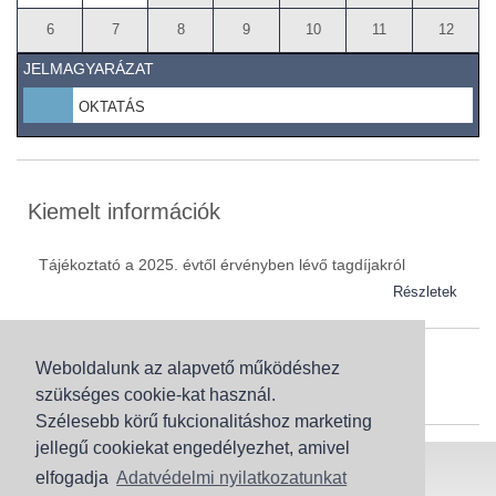
6
7
8
9
10
11
12
JELMAGYARÁZAT
OKTATÁS
Kiemelt információk
Tájékoztató a 2025. évtől érvényben lévő tagdíjakról
Részletek
Weboldalunk az alapvető működéshez
Szaknévsor
szükséges cookie-kat használ.
Szaknévsorunk folyamatosan bővül.
Szélesebb körű fukcionalitáshoz marketing
jellegű cookiekat engedélyezhet, amivel
Baranya (62)
elfogadja
Adatvédelmi nyilatkozatunkat
Bács-Kiskun (43)
Honlaptérkép
Adatvédelem