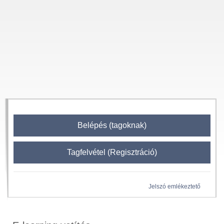
Belépés (tagoknak)
Tagfelvétel (Regisztráció)
Jelszó emlékeztető