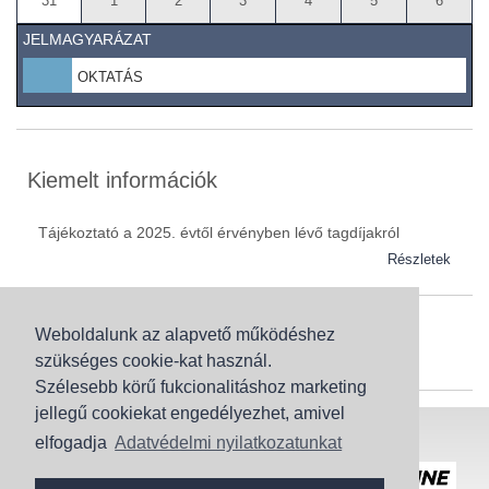
31
1
2
3
4
5
6
JELMAGYARÁZAT
OKTATÁS
Kiemelt információk
Tájékoztató a 2025. évtől érvényben lévő tagdíjakról
Részletek
Weboldalunk az alapvető működéshez
Szaknévsor
szükséges cookie-kat használ.
Szaknévsorunk folyamatosan bővül.
Szélesebb körű fukcionalitáshoz marketing
jellegű cookiekat engedélyezhet, amivel
Baranya (62)
elfogadja
Adatvédelmi nyilatkozatunkat
Bács-Kiskun (43)
Honlaptérkép
Adatvédelem
Békés (49)