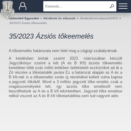
BEMUTATKOZÁS
Számviteli Egyesület
»
Kérdések és válaszok
»
/kerdesek-es-valaszok/2023
»
35/2023 Ázsiós tőkeemelés
TAGOK
35/2023 Ázsiós tőkeemelés
OKTATÁS
A tőkeemelés határozata nem felel meg a cégjogi szabályoknak.
A kérdésben leírtak szerint 2023. márciusában készült
KÉRDÉSEK ÉS VÁLASZOK
Jegyzőkönyv szerint a két (A és B Kft) ázsiós tőkeemelés
keretében több száz millió értékben befektetett eszközöket ad át a
Zrt részére a tőketartalék javára Ez a határozat alapján az A és a
TUDÁSTÁR
B kft-nek is a tőkeemelés során új névértéket kellett volna kapnia
a jegyzett tőkéből. Mivel a 3 milliós jegyzett tőke emelés csak a
KIADVÁNYOK
magánszemélyeké lett, így ázsiós tőke emelésről nem
beszélhetünk az A és a B kft tekintetében. Jegyzett tőke emelése
nélkül viszont az A és B kft tőketartalékba sem tud vagyont adni.
KAPCSOLAT