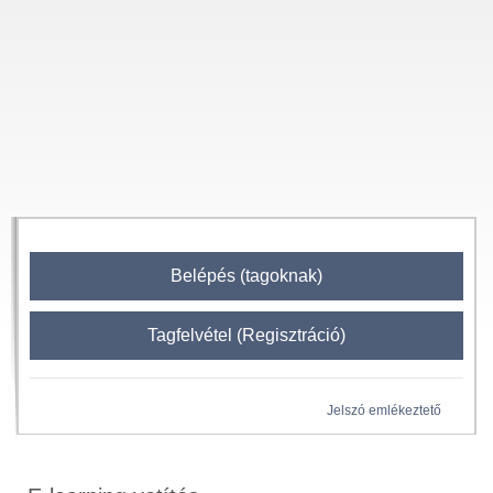
Belépés (tagoknak)
Tagfelvétel (Regisztráció)
Jelszó emlékeztető