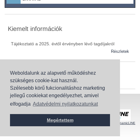
Kiemelt információk
Tájékoztató a 2025. évtől érvényben lévő tagdíjakról
Részletek
Weboldalunk az alapvető működéshez
Szaknévsor
szükséges cookie-kat használ.
Szaknévsorunk folyamatosan bővül.
Szélesebb körű fukcionalitáshoz marketing
jellegű cookiekat engedélyezhet, amivel
Baranya (62)
elfogadja
Adatvédelmi nyilatkozatunkat
Bács-Kiskun (43)
Honlaptérkép
Adatvédelem
Békés (49)
Megértettem
Borsod-Abaúj-Zemplén (92)
Honlapmodernizálás
és
Honlap felügyelet
:
dynamicLINE
Csongrád (24)
Fejér (91)