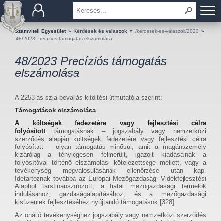
BEMUTATKOZÁS
Számviteli Egyesület
»
Kérdések és válaszok
»
/kerdesek-es-valaszok/2023
»
48/2023 Precíziós támogatás elszámolása
TAGOK
48/2023 Precíziós támogatás
elszámolása
OKTATÁS
A 2253-as szja bevallás kitöltési útmutatója szerint:
KÉRDÉSEK ÉS VÁLASZOK
Támogatások elszámolása
TUDÁSTÁR
A költségek fedezetére vagy fejlesztési célra
folyósított
támogatásnak – jogszabály vagy nemzetközi
szerződés alapján költségek fedezetére vagy fejlesztési célra
KIADVÁNYOK
folyósított – olyan támogatás minősül, amit a magánszemély
kizárólag a ténylegesen felmerült, igazolt kiadásainak a
folyósítóval történő elszámolási kötelezettsége mellett, vagy a
KAPCSOLAT
tevékenység megvalósulásának ellenőrzése után kap.
Idetartoznak továbbá az Európai Mezőgazdasági Vidékfejlesztési
Alapból társfinanszírozott, a fiatal mezőgazdasági termelők
indulásához, gazdaságalapításához, és a mezőgazdasági
kisüzemek fejlesztéséhez nyújtandó támogatások.[328]
Az önálló tevékenységhez jogszabály vagy nemzetközi szerződés