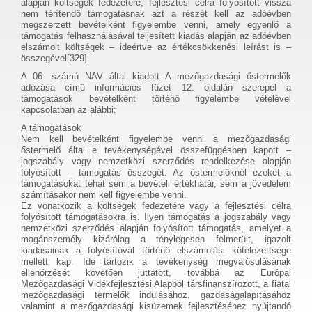
alapján költségek fedezetére, fejlesztési célra folyósított vissza
nem térítendő támogatásnak azt a részét kell az adóévben
megszerzett bevételként figyelembe venni, amely egyenlő a
támogatás felhasználásával teljesített kiadás alapján az adóévben
elszámolt költségek – ideértve az értékcsökkenési leírást is –
összegével[329].
A 06. számú NAV által kiadott A mezőgazdasági őstermelők
adózása című információs füzet 12. oldalán szerepel a
támogatások bevételként történő figyelembe vételével
kapcsolatban az alábbi:
A támogatások
Nem kell bevételként figyelembe venni a mezőgazdasági
őstermelő által e tevékenységével összefüggésben kapott –
jogszabály vagy nemzetközi szerződés rendelkezése alapján
folyósított – támogatás összegét. Az őstermelőknél ezeket a
támogatásokat tehát sem a bevételi értékhatár, sem a jövedelem
számításakor nem kell figyelembe venni.
Ez vonatkozik a költségek fedezetére vagy a fejlesztési célra
folyósított támogatásokra is. Ilyen támogatás a jogszabály vagy
nemzetközi szerződés alapján folyósított támogatás, amelyet a
magánszemély kizárólag a ténylegesen felmerült, igazolt
kiadásainak a folyósítóval történő elszámolási kötelezettsége
mellett kap. Ide tartozik a tevékenység megvalósulásának
ellenőrzését követően juttatott, továbbá az Európai
Mezőgazdasági Vidékfejlesztési Alapból társfinanszírozott, a fiatal
mezőgazdasági termelők indulásához, gazdaságalapításához
valamint a mezőgazdasági kisüzemek fejlesztéséhez nyújtandó