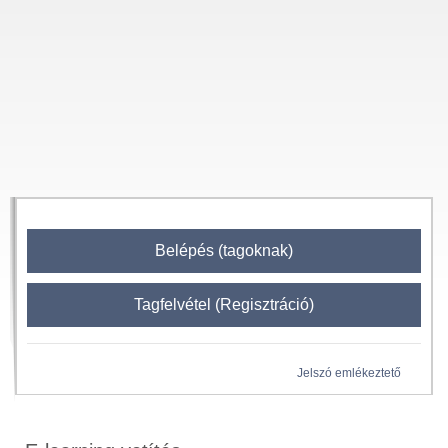
Belépés (tagoknak)
Tagfelvétel (Regisztráció)
Jelszó emlékeztető