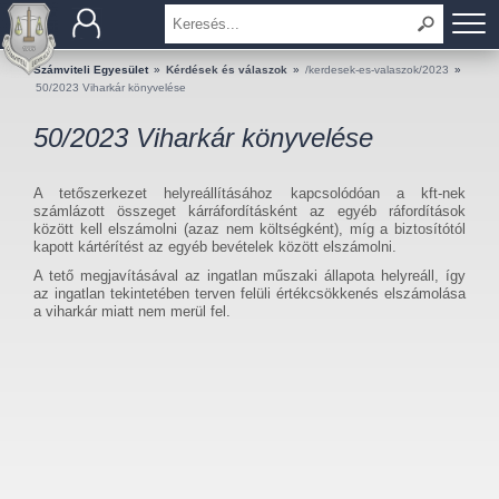
BEMUTATKOZÁS
Számviteli Egyesület
»
Kérdések és válaszok
»
/kerdesek-es-valaszok/2023
»
50/2023 Viharkár könyvelése
TAGOK
50/2023 Viharkár könyvelése
OKTATÁS
A tetőszerkezet helyreállításához kapcsolódóan a kft-nek
számlázott összeget kárráfordításként az egyéb ráfordítások
KÉRDÉSEK ÉS VÁLASZOK
között kell elszámolni (azaz nem költségként), míg a biztosítótól
kapott kártérítést az egyéb bevételek között elszámolni.
A tető megjavításával az ingatlan műszaki állapota helyreáll, így
TUDÁSTÁR
az ingatlan tekintetében terven felüli értékcsökkenés elszámolása
a viharkár miatt nem merül fel.
KIADVÁNYOK
KAPCSOLAT