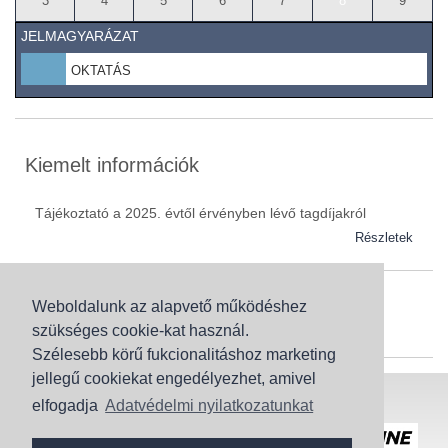
3
4
5
6
7
8
9
JELMAGYARÁZAT
OKTATÁS
Kiemelt információk
Tájékoztató a 2025. évtől érvényben lévő tagdíjakról
Részletek
Weboldalunk az alapvető működéshez
Szaknévsor
szükséges cookie-kat használ.
Szaknévsorunk folyamatosan bővül.
Szélesebb körű fukcionalitáshoz marketing
jellegű cookiekat engedélyezhet, amivel
Baranya (62)
elfogadja
Adatvédelmi nyilatkozatunkat
Bács-Kiskun (43)
Honlaptérkép
Adatvédelem
Békés (49)