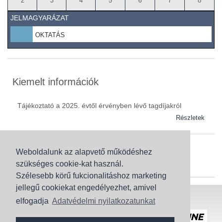
2
3
4
5
6
7
8
JELMAGYARÁZAT
OKTATÁS
Kiemelt információk
Tájékoztató a 2025. évtől érvényben lévő tagdíjakról
Részletek
Weboldalunk az alapvető működéshez
Szaknévsor
szükséges cookie-kat használ.
Szaknévsorunk folyamatosan bővül.
Szélesebb körű fukcionalitáshoz marketing
jellegű cookiekat engedélyezhet, amivel
Baranya (62)
elfogadja
Adatvédelmi nyilatkozatunkat
Bács-Kiskun (43)
Honlaptérkép
Adatvédelem
Békés (49)