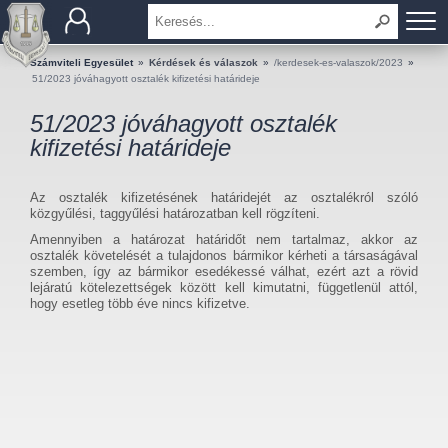
BEMUTATKOZÁS
Számviteli Egyesület
»
Kérdések és válaszok
»
/kerdesek-es-valaszok/2023
»
51/2023 jóváhagyott osztalék kifizetési határideje
TAGOK
51/2023 jóváhagyott osztalék
kifizetési határideje
OKTATÁS
Az osztalék kifizetésének határidejét az osztalékról szóló
KÉRDÉSEK ÉS VÁLASZOK
közgyűlési, taggyűlési határozatban kell rögzíteni.
Amennyiben a határozat határidőt nem tartalmaz, akkor az
TUDÁSTÁR
osztalék követelését a tulajdonos bármikor kérheti a társaságával
szemben, így az bármikor esedékessé válhat, ezért azt a rövid
lejáratú kötelezettségek között kell kimutatni, függetlenül attól,
KIADVÁNYOK
hogy esetleg több éve nincs kifizetve.
KAPCSOLAT