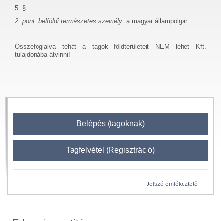
5. §
2. pont: belföldi természetes személy:
a magyar állampolgár.
Összefoglalva tehát a tagok földterületeit NEM lehet Kft.
tulajdonába átvinni!
Belépés (tagoknak)
Tagfelvétel (Regisztráció)
Jelszó emlékeztető