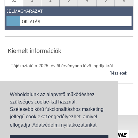
31
1
2
3
4
5
6
JELMAGYARÁZAT
OKTATÁS
Kiemelt információk
Tájékoztató a 2025. évtől érvényben lévő tagdíjakról
Részletek
Weboldalunk az alapvető működéshez
Szaknévsor
szükséges cookie-kat használ.
Szaknévsorunk folyamatosan bővül.
Szélesebb körű fukcionalitáshoz marketing
jellegű cookiekat engedélyezhet, amivel
Baranya (62)
elfogadja
Adatvédelmi nyilatkozatunkat
Bács-Kiskun (43)
Honlaptérkép
Adatvédelem
Békés (49)