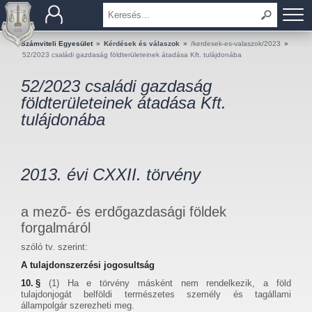
BEMUTATKOZÁS
Számviteli Egyesület
»
Kérdések és válaszok
»
/kerdesek-es-valaszok/2023
»
52/2023 családi gazdaság földterületeinek átadása Kft. tulájdonába
TAGOK
52/2023 családi gazdaság
földterületeinek átadása Kft.
OKTATÁS
tulájdonába
KÉRDÉSEK ÉS VÁLASZOK
2013. évi CXXII. törvény
TUDÁSTÁR
KIADVÁNYOK
a mező- és erdőgazdasági földek
forgalmáról
KAPCSOLAT
szóló tv. szerint:
A tulajdonszerzési jogosultság
10. §
(1) Ha e törvény másként nem rendelkezik, a föld
tulajdonjogát belföldi természetes személy és tagállami
állampolgár szerezheti meg.