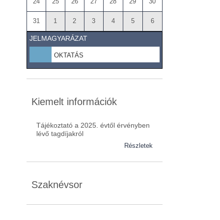
24
25
26
27
28
29
30
31
1
2
3
4
5
6
JELMAGYARÁZAT
OKTATÁS
Kiemelt információk
Tájékoztató a 2025. évtől érvényben
lévő tagdíjakról
Részletek
Szaknévsor
Szaknévsorunk folyamatosan bővül.
Baranya (62)