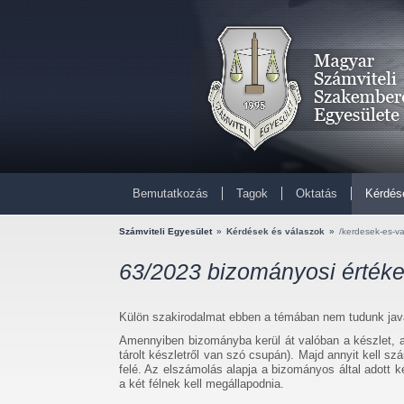
Bemutatkozás
Tagok
Oktatás
Kérdés
Számviteli Egyesület
»
Kérdések és válaszok
»
/kerdesek-es-v
63/2023 bizományosi értéke
Külön szakirodalmat ebben a témában nem tudunk java
Amennyiben bizományba kerül át valóban a készlet, 
tárolt készletről van szó csupán). Majd annyit kell s
felé. Az elszámolás alapja a bizományos által adott k
a két félnek kell megállapodnia.