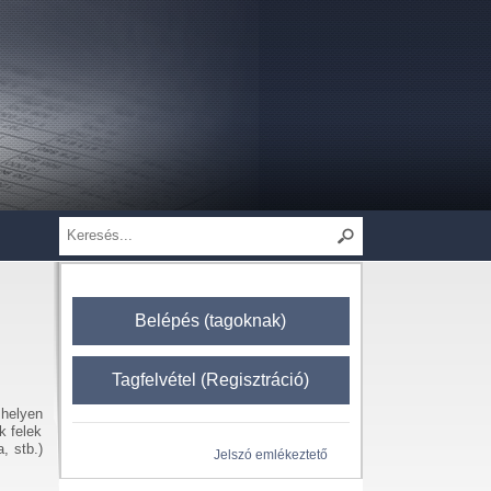
Belépés (tagoknak)
Tagfelvétel (Regisztráció)
 helyen
k felek
, stb.)
Jelszó emlékeztető