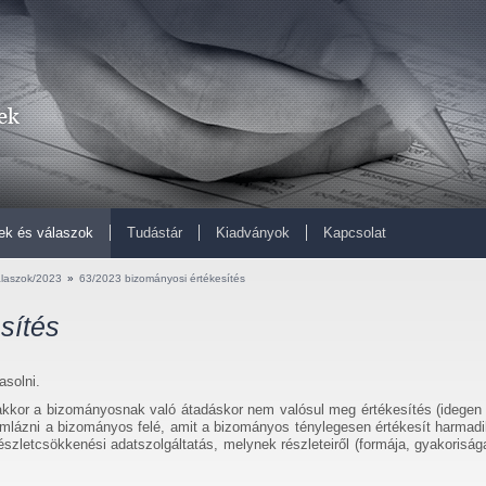
ek és válaszok
Tudástár
Kiadványok
Kapcsolat
alaszok/2023
»
63/2023 bizományosi értékesítés
sítés
solni.
akkor a bizományosnak való átadáskor nem valósul meg értékesítés (idegen
zámlázni a bizományos felé, amit a bizományos ténylegesen értékesít harmadi
észletcsökkenési adatszolgáltatás, melynek részleteiről (formája, gyakorisága