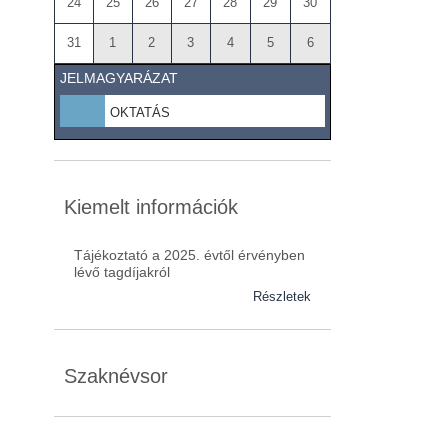
24
25
26
27
28
29
30
31
1
2
3
4
5
6
JELMAGYARÁZAT
OKTATÁS
Kiemelt információk
Tájékoztató a 2025. évtől érvényben
lévő tagdíjakról
Részletek
Szaknévsor
Szaknévsorunk folyamatosan bővül.
Baranya (62)