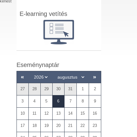
kkenést
E-learning vetítés
Eseménynaptár
«
»
27
28
29
30
31
1
2
3
4
5
6
7
8
9
10
11
12
13
14
15
16
17
18
19
20
21
22
23