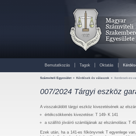
Bemutatkozás
Tagok
Oktatás
Kérdés
Számviteli Egyesület
»
Kérdések és válaszok
»
/kerdesek-es-v
007/2024 Tárgyi eszköz gara
A visszaküldött tárgyi eszköz kivezetésének az elszá
értékcsökkenés kivezetése: T 149- K 141
a szállító jóváíró számlájának az elszámolása: T 4
Ezek után, ha a 141-es főkönyvnek T egyenlege van, 