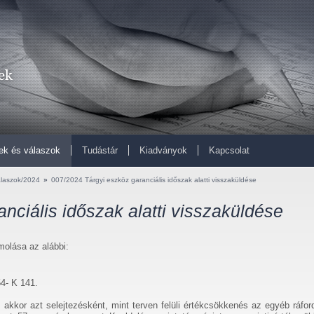
ek és válaszok
Tudástár
Kiadványok
Kapcsolat
alaszok/2024
»
007/2024 Tárgyi eszköz garanciális időszak alatti visszaküldése
nciális időszak alatti visszaküldése
molása az alábbi:
54- K 141.
akkor azt selejtezésként, mint terven felüli értékcsökkenés az egyéb ráfor