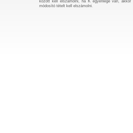
között kell elszámolni, ha K egyenlege van, akkor 
módosító tételt kell elszámolni.