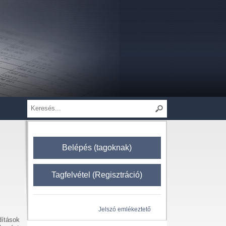
Belépés (tagoknak)
Tagfelvétel (Regisztráció)
Jelszó emlékeztető
dítások