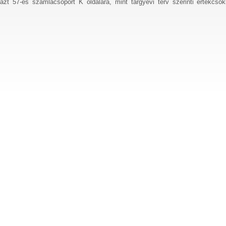
azt 57-es számlacsoport K oldalára, mint tárgyévi terv szerinti értékcsö