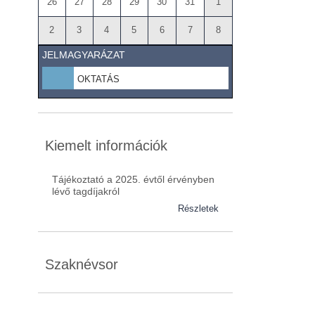
26
27
28
29
30
31
1
2
3
4
5
6
7
8
JELMAGYARÁZAT
OKTATÁS
Kiemelt információk
Tájékoztató a 2025. évtől érvényben
lévő tagdíjakról
Részletek
Szaknévsor
Szaknévsorunk folyamatosan bővül.
Baranya (62)