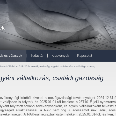
ek és válaszok
Tudástár
Kiadványok
Kapcsolat
alaszok/2024
»
018/2024 mezőgazdasági egyéni vállalkozás, családi gazdaság
éni vállalkozás, családi gazdaság
evékenységi köréből kiveszi a mezőgazdasági tevékenységet 2024.12.31-én
 valójában is folytat), és 2025.01.01-től bejelenti a 25T101E jelű nyomtatv
t folytatott további tevékenységként, és egyéni vállalkozóként felveszi a
ügysegéd alkalmazással. a NAV nem fog új adószámot neki adni, adó
ékenységet. A NAK-nál regisztrál őstermelőként 2025.01.01-től, és kéri,