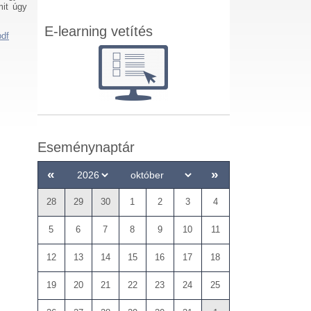
mit úgy
E-learning vetítés
pdf
Eseménynaptár
«
»
28
29
30
1
2
3
4
5
6
7
8
9
10
11
12
13
14
15
16
17
18
19
20
21
22
23
24
25