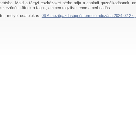
tartásba. Majd a tárgyi eszközöket bérbe adja a családi gazdálkodásnak, a
 szerződés kötnek a tagok, amiben rögzítve lenne a bérbeadás.
et, melyet csatolok is.
06 A mezőgazdasági őstermelő adózása 2024.02.27.