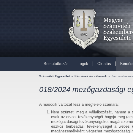
Bemutatkozás
Tagok
Oktatás
Kérdés
Számviteli Egyesület
»
Kérdések és válaszok
»
/kerdesek-es-v
018/2024 mezőgazdasági egy
A második változat lesz a megfelelő számára:
Nem szünteti meg a vállalkozását, hanem a t
csak az orvosi tevékenységét hagyja meg (amit
mezőgazdasági tevékenységeket magánszemélykén
eszköz bérbeadási tevékenységet a webes 
magánszemélyként végezhet mezőgazdasági tev