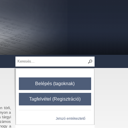
Belépés (tagoknak)
Tagfelvétel (Regisztráció)
 törli,
ányon a
 tárgyi
Jelszó emlékeztető
számos
 hogy a