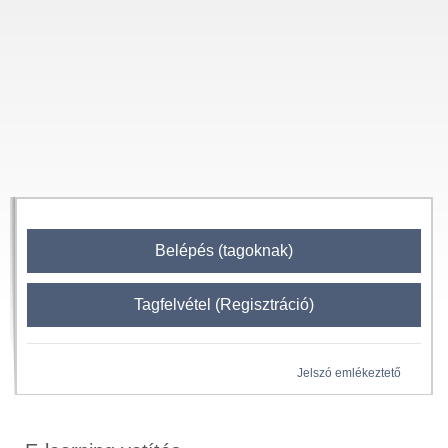
Belépés (tagoknak)
Tagfelvétel (Regisztráció)
Jelszó emlékeztető