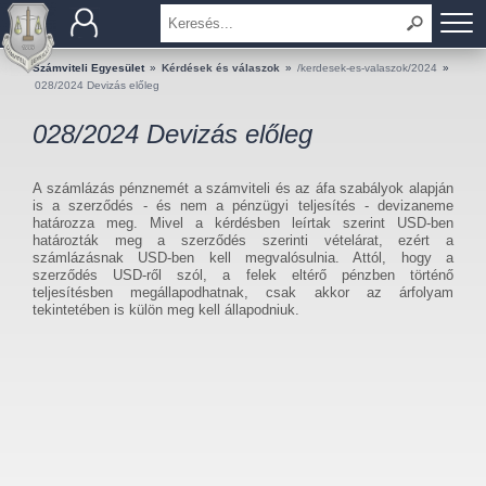
BEMUTATKOZÁS
Számviteli Egyesület
»
Kérdések és válaszok
»
/kerdesek-es-valaszok/2024
»
028/2024 Devizás előleg
TAGOK
028/2024 Devizás előleg
OKTATÁS
A számlázás pénznemét a számviteli és az áfa szabályok alapján
is a szerződés - és nem a pénzügyi teljesítés - devizaneme
KÉRDÉSEK ÉS VÁLASZOK
határozza meg. Mivel a kérdésben leírtak szerint USD-ben
határozták meg a szerződés szerinti vételárat, ezért a
számlázásnak USD-ben kell megvalósulnia. Attól, hogy a
TUDÁSTÁR
szerződés USD-ről szól, a felek eltérő pénzben történő
teljesítésben megállapodhatnak, csak akkor az árfolyam
tekintetében is külön meg kell állapodniuk.
KIADVÁNYOK
KAPCSOLAT