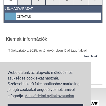
31
1
2
3
4
5
6
JELMAGYARÁZAT
OKTATÁS
Kiemelt információk
Tájékoztató a 2025. évtől érvényben lévő tagdíjakról
Részletek
Weboldalunk az alapvető működéshez
Szaknévsor
szükséges cookie-kat használ.
Szaknévsorunk folyamatosan bővül.
Szélesebb körű fukcionalitáshoz marketing
jellegű cookiekat engedélyezhet, amivel
Baranya (62)
elfogadja
Adatvédelmi nyilatkozatunkat
Bács-Kiskun (43)
Honlaptérkép
Adatvédelem
Békés (49)