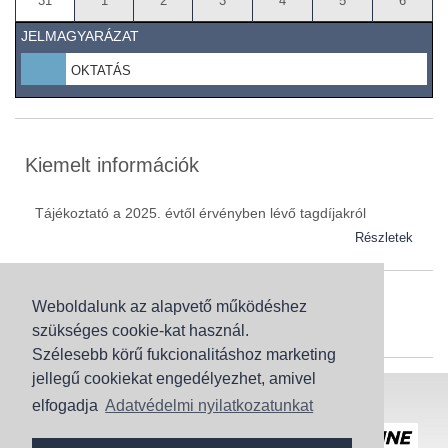
31
1
2
3
4
5
6
JELMAGYARÁZAT
OKTATÁS
Kiemelt információk
Tájékoztató a 2025. évtől érvényben lévő tagdíjakról
Részletek
Weboldalunk az alapvető működéshez
Szaknévsor
szükséges cookie-kat használ.
Szaknévsorunk folyamatosan bővül.
Szélesebb körű fukcionalitáshoz marketing
jellegű cookiekat engedélyezhet, amivel
Baranya (62)
elfogadja
Adatvédelmi nyilatkozatunkat
Bács-Kiskun (43)
Honlaptérkép
Adatvédelem
Békés (49)