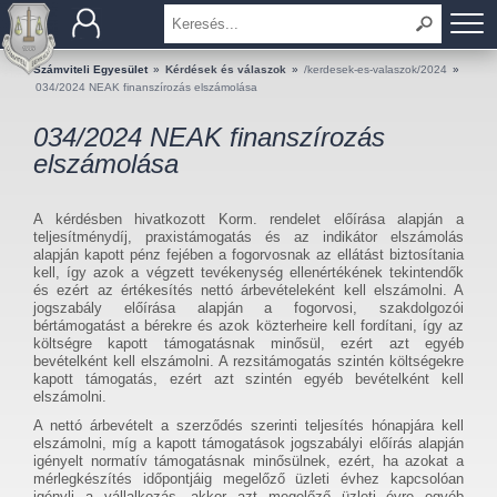
BEMUTATKOZÁS
Számviteli Egyesület
»
Kérdések és válaszok
»
/kerdesek-es-valaszok/2024
»
034/2024 NEAK finanszírozás elszámolása
TAGOK
034/2024 NEAK finanszírozás
elszámolása
OKTATÁS
A kérdésben hivatkozott Korm. rendelet előírása alapján a
KÉRDÉSEK ÉS VÁLASZOK
teljesítménydíj, praxistámogatás és az indikátor elszámolás
alapján kapott pénz fejében a fogorvosnak az ellátást biztosítania
kell, így azok a végzett tevékenység ellenértékének tekintendők
TUDÁSTÁR
és ezért az értékesítés nettó árbevételeként kell elszámolni. A
jogszabály előírása alapján a fogorvosi, szakdolgozói
bértámogatást a bérekre és azok közterheire kell fordítani, így az
KIADVÁNYOK
költségre kapott támogatásnak minősül, ezért azt egyéb
bevételként kell elszámolni. A rezsitámogatás szintén költségekre
KAPCSOLAT
kapott támogatás, ezért azt szintén egyéb bevételként kell
elszámolni.
A nettó árbevételt a szerződés szerinti teljesítés hónapjára kell
elszámolni, míg a kapott támogatások jogszabályi előírás alapján
igényelt normatív támogatásnak minősülnek, ezért, ha azokat a
mérlegkészítés időpontjáig megelőző üzleti évhez kapcsolóan
igényli a vállalkozás, akkor azt megelőző üzleti évre egyéb