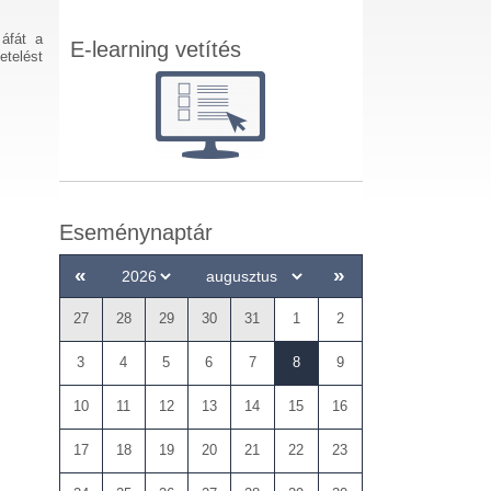
 áfát a
E-learning vetítés
etelést
Eseménynaptár
«
»
27
28
29
30
31
1
2
3
4
5
6
7
8
9
10
11
12
13
14
15
16
17
18
19
20
21
22
23