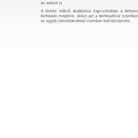
és adózni is.
A térítés nélküli átadáshoz kapcsolódóan a bérbeve
bérbeadó megtéríti, akkor azt a bérbeadóval szembeni
az egyéb ráfordításokkal szemben kell elszámolni.