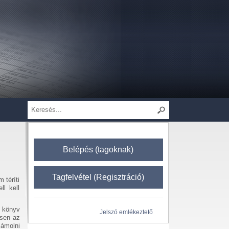
Belépés (tagoknak)
Tagfelvétel (Regisztráció)
 téríti
ll kell
z könyv
Jelszó emlékeztető
esen az
zámolni