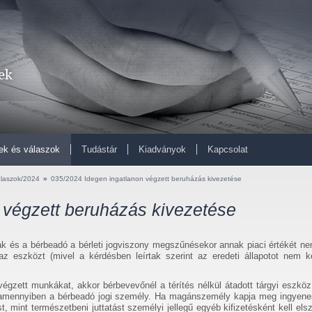
ek és válaszok
Tudástár
Kiadványok
Kapcsolat
alaszok/2024
»
035/2024 Idegen ingatlanon végzett beruházás kivezetése
 végzett beruházás kivezetése
tak és a bérbeadó a bérleti jogviszony megszűnésekor annak piaci értékét nem
z eszközt (mivel a kérdésben leírtak szerint az eredeti állapotot nem ke
végzett munkákat, akkor bérbevevőnél a térítés nélkül átadott tárgyi eszkö
ni, amennyiben a bérbeadó jogi személy. Ha magánszemély kapja meg ingyen
t, mint természetbeni juttatást személyi jellegű egyéb kifizetésként kell els