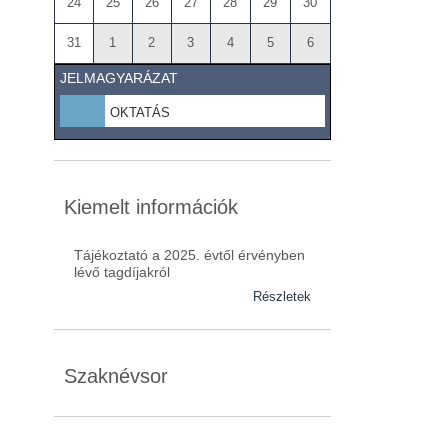
24
25
26
27
28
29
30
31
1
2
3
4
5
6
JELMAGYARÁZAT
OKTATÁS
Kiemelt információk
Tájékoztató a 2025. évtől érvényben
lévő tagdíjakról
Részletek
Szaknévsor
Szaknévsorunk folyamatosan bővül.
Baranya (62)