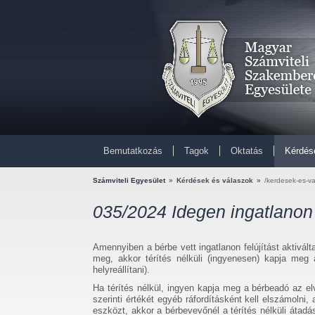
Bemutatkozás
Tagok
Oktatás
Kérdés
Számviteli Egyesület
»
Kérdések és válaszok
»
/kerdesek-es-v
035/2024 Idegen ingatlanon
Amennyiben a bérbe vett ingatlanon felújítást aktivál
meg, akkor térítés nélküli (ingyenesen) kapja meg a
helyreállítani).
Ha térítés nélkül, ingyen kapja meg a bérbeadó az el
szerinti értékét egyéb ráfordításként kell elszámol
eszközt, akkor a bérbevevőnél a térítés nélküli átadás