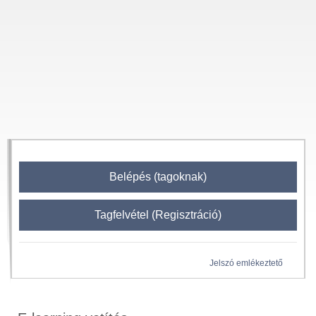
Belépés (tagoknak)
Tagfelvétel (Regisztráció)
Jelszó emlékeztető