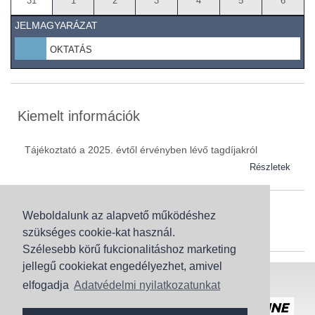
31
1
2
3
4
5
6
JELMAGYARÁZAT
OKTATÁS
Kiemelt információk
Tájékoztató a 2025. évtől érvényben lévő tagdíjakról
Részletek
Weboldalunk az alapvető működéshez
Szaknévsor
szükséges cookie-kat használ.
Szaknévsorunk folyamatosan bővül.
Szélesebb körű fukcionalitáshoz marketing
jellegű cookiekat engedélyezhet, amivel
Baranya (62)
elfogadja
Adatvédelmi nyilatkozatunkat
Bács-Kiskun (43)
Honlaptérkép
Adatvédelem
Békés (49)