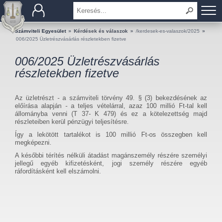
BEMUTATKOZÁS
Számviteli Egyesület
»
Kérdések és válaszok
»
/kerdesek-es-valaszok/2025
»
006/2025 Üzletrészvásárlás részletekben fizetve
TAGOK
006/2025 Üzletrészvásárlás
részletekben fizetve
OKTATÁS
Az üzletrészt - a számviteli törvény 49. § (3) bekezdésének az
KÉRDÉSEK ÉS VÁLASZOK
előírása alapján - a teljes vételárral, azaz 100 millió Ft-tal kell
állományba venni (T 37- K 479) és ez a kötelezettség majd
részleteiben kerül pénzügyi teljesítésre.
TUDÁSTÁR
Így a lekötött tartalékot is 100 millió Ft-os összegben kell
megképezni.
KIADVÁNYOK
A későbbi térítés nélküli átadást magánszemély részére személyi
jellegű egyéb kifizetésként, jogi személy részére egyéb
KAPCSOLAT
ráfordításként kell elszámolni.