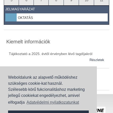
5
6
7
8
9
10
11
JELMAGYARÁZAT
OKTATÁS
Kiemelt információk
Tájékoztató a 2025. évtől érvényben lévő tagdíjakról
Részletek
Weboldalunk az alapvető működéshez
Szaknévsor
szükséges cookie-kat használ.
Szaknévsorunk folyamatosan bővül.
Szélesebb körű fukcionalitáshoz marketing
jellegű cookiekat engedélyezhet, amivel
Baranya (62)
elfogadja
Adatvédelmi nyilatkozatunkat
Bács-Kiskun (43)
Honlaptérkép
Adatvédelem
Békés (49)