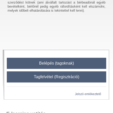
szerződést kötnek (ami átvállalt tartozást a bérbeadónál egyéb
bevételként, bérlőnél pedig egyéb ráfordításként kell elszámolni,
melyek időbeli elhatárolására is tekintettel kell lenni).
Belépés (tagoknak)
Tagfelvétel (Regisztráció)
Jelszó emlékeztető