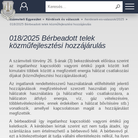
BEMUTATKOZÁS
Számviteli Egyesület
»
Kérdések és válaszok
»
/kerdesek-es-valaszok/2025
»
018/2025 Bérbeadott telek közműfejlesztési hozzájárulás
TAGOK
018/2025 Bérbeadott telek
közműfejlesztési hozzájárulás
OKTATÁS
A számviteli törvény 26. §-ának (3) bekezdésének előírása szerint
KÉRDÉSEK ÉS VÁLASZOK
az ingatlanhoz kapcsolódó vagyoni értékű jogok között kell
kimutatni többek között a megfizetett energia hálózat csatlakozási
díjakat (közműfejlesztési hozzájárulásokat).
TUDÁSTÁR
Az ingatlanok rendeltetésszerű használatának előfeltételét jelentő
hozzájárulások megfizetésével szerzett használati jog olyan
KIADVÁNYOK
hálózatok használatára (a hálózathoz való csatlakozásra, a
hálózaton átfolyó energia, víz, gáz vételezésére,
többletvételezésére, ennek érdekében a hálózat bővítésére stb.)
KAPCSOLAT
vonatkozik, amellyel kapcsolatosan magát a hozzájárulást
megfizették.
A bérbeadónál így ingatlanhoz kapcsolódó vagyoni értékű jog
keletkezik. A kérdésben leírtak szerint ezt nem tudja átadni, így
számlázása sem értelmezhető a bérbevevő felé. A bérbevevő pl.
ezt a kötelezettséget át tudja vállalni ellentételezés nélkül, ha ilyen