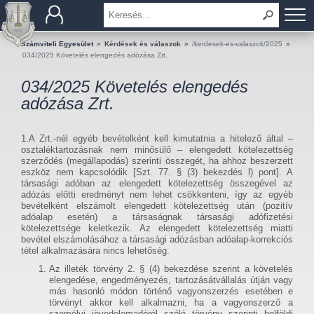
BEMUTATKOZÁS
Számviteli Egyesület
»
Kérdések és válaszok
»
/kerdesek-es-valaszok/2025
»
034/2025 Követelés elengedés adózása Zrt.
TAGOK
034/2025 Követelés elengedés
adózása Zrt.
OKTATÁS
1.A Zrt.-nél egyéb bevételként kell kimutatnia a hitelező által –
KÉRDÉSEK ÉS VÁLASZOK
osztaléktartozásnak nem minősülő – elengedett kötelezettség
szerződés (megállapodás) szerinti összegét, ha ahhoz beszerzett
eszköz nem kapcsolódik [Szt. 77. § (3) bekezdés l) pont]. A
TUDÁSTÁR
társasági adóban az elengedett kötelezettség összegével az
adózás előtti eredményt nem lehet csökkenteni, így az egyéb
bevételként elszámolt elengedett kötelezettség után (pozitív
KIADVÁNYOK
adóalap esetén) a társaságnak társasági adófizetési
kötelezettsége keletkezik. Az elengedett kötelezettség miatti
KAPCSOLAT
bevétel elszámolásához a társasági adózásban adóalap-korrekciós
tétel alkalmazására nincs lehetőség.
Az illeték törvény 2. § (4) bekezdése szerint a követelés
elengedése, engedményezés, tartozásátvállalás útján vagy
más hasonló módon történő vagyonszerzés esetében e
törvényt akkor kell alkalmazni, ha a vagyonszerző a
személyi jövedelemadóról szóló törvény szerinti belföldi