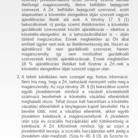
illetőségű magánszemély, illetve belföldön bejegyzett
szervezet. A Zrt. belföldön bejegyzett szervezet, ezért
alapesetben a követelés elengedése útján szerzett vagyon
ajándékozási illeték alá esik. A törvény 17. § (1)
bekezdésének n) pontja szerint illetékmentes a követelés
gazdálkodó szervezetek közötti ajándékozás – ideértve a
követelés-elengedést és a tartozásátvállalást is – útján
történő megszerzése. Ennek megfelelően az Ön által
említett ügylet nem esik az illetékmentesség alá, hiszen az
ajándékozó fél nem gazdálkodó szervezet, hanem
magánszemély, így nem minősülhet gazdálkodó
szervezetek közötti ajándékozásnak. Ennek megfelelően
18 % ajándékozási illetéket kell fizetnie a Zrt.-nek a
követelés elengedése útján szerzett vagyon után.
A feltett kérdésben nem szerepel egy fontos információ.
Nem írta meg, hogy a Zrt. tartozását mennyiért vette meg a
magánszemély. Az szja törvény 28. § (5) bekezdése szerint
egyéb jövedelemnek minősül a vásárolt követelésből
származó bevételnek a követelés vásárlási ellenértékét
meghaladó része. Tehát össze kell hasonlítani a követelés
vásárlási ellenértékét a ténylegesen kapott bevétellel. Ha a
bevétel több, mint a vásárlási ellenérték, akkor egyéb
jövedelem keletkezik a magánszemélynél. A jövedelem
után szja és szociális hozzájárulási adó kötelezettség is
keletkezik. A Zrt. kifizetőnek minősül, így az szja-t a
jövedelemből levonja, a szociális hozzájárulási adót pedig a
jövedelem után megfizeti. (Szja tv. 46. § (3), és Szocho tv.