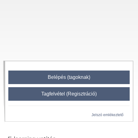
Belépés (tagoknak)
Tagfelvétel (Regisztráció)
Jelszó emlékeztető