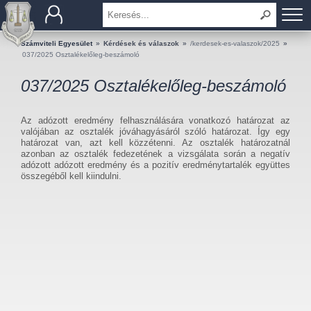
BEMUTATKOZÁS
Számviteli Egyesület
»
Kérdések és válaszok
»
/kerdesek-es-valaszok/2025
»
037/2025 Osztalékelőleg-beszámoló
TAGOK
037/2025 Osztalékelőleg-beszámoló
OKTATÁS
Az adózott eredmény felhasználására vonatkozó határozat az
valójában az osztalék jóváhagyásáról szóló határozat. Így egy
KÉRDÉSEK ÉS VÁLASZOK
határozat van, azt kell közzétenni. Az osztalék határozatnál
azonban az osztalék fedezetének a vizsgálata során a negatív
adózott adózott eredmény és a pozitív eredménytartalék együttes
TUDÁSTÁR
összegéből kell kiindulni.
KIADVÁNYOK
KAPCSOLAT