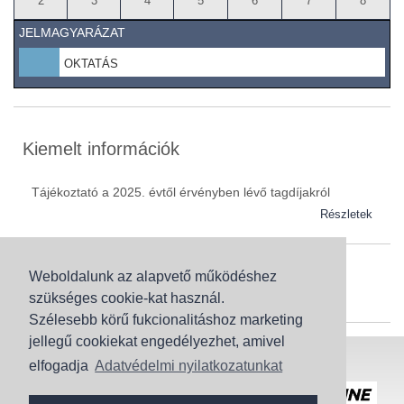
2
3
4
5
6
7
8
JELMAGYARÁZAT
OKTATÁS
Kiemelt információk
Tájékoztató a 2025. évtől érvényben lévő tagdíjakról
Részletek
Weboldalunk az alapvető működéshez
Szaknévsor
szükséges cookie-kat használ.
Szaknévsorunk folyamatosan bővül.
Szélesebb körű fukcionalitáshoz marketing
jellegű cookiekat engedélyezhet, amivel
Baranya (62)
elfogadja
Adatvédelmi nyilatkozatunkat
Bács-Kiskun (43)
Honlaptérkép
Adatvédelem
Békés (49)