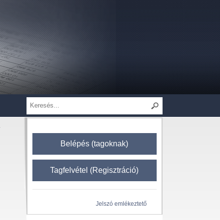
a
Belépés (tagoknak)
Tagfelvétel (Regisztráció)
Jelszó emlékeztető