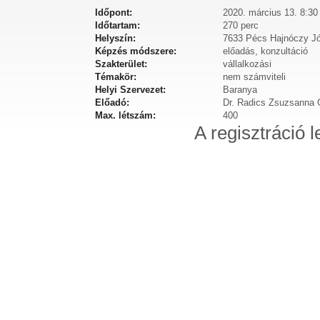
Időpont:
2020. március 13. 8:30
Időtartam:
270 perc
Helyszín:
7633 Pécs Hajnóczy Jó
Képzés módszere:
előadás, konzultáció
Szakterület:
vállalkozási
Témakör:
nem számviteli
Helyi Szervezet:
Baranya
Előadó:
Dr. Radics Zsuzsanna G
Max. létszám:
400
A regisztráció l