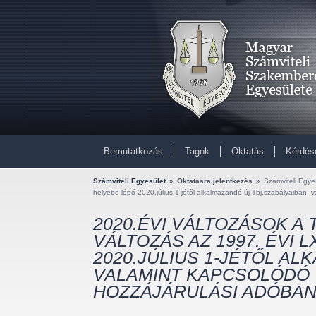
Bemutatkozás
Tagok
Oktatás
Kérdés
Számviteli Egyesület
»
Oktatásra jelentkezés
»
Számviteli Egye
helyébe lépő 2020.július 1-jétől alkalmazandó új Tbj.szabályaiban, 
2020.ÉVI VÁLTOZÁSOK A
VÁLTOZÁS AZ 1997. ÉVI 
2020.JÚLIUS 1-JÉTŐL AL
VALAMINT KAPCSOLÓDÓ 
HOZZÁJÁRULÁSI ADÓBAN