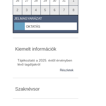
26
27
28
29
30
31
1
2
3
4
5
6
7
8
JELMAGYARÁZAT
OKTATÁS
Kiemelt információk
Tájékoztató a 2025. évtől érvényben
lévő tagdíjakról
Részletek
Szaknévsor
Szaknévsorunk folyamatosan bővül.
Baranya (62)