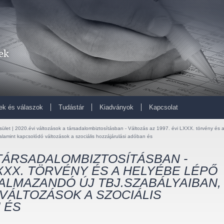
ek és válaszok
Tudástár
Kiadványok
Kapcsolat
sület | 2020.évi változások a társadalombiztosításban - Változás az 1997. évi LXXX. törvény és 
valamint kapcsolódó változások a szociális hozzájárulási adóban és
 TÁRSADALOMBIZTOSÍTÁSBAN -
LXXX. TÖRVÉNY ÉS A HELYÉBE LÉPŐ
KALMAZANDÓ ÚJ TBJ.SZABÁLYAIBAN,
VÁLTOZÁSOK A SZOCIÁLIS
 ÉS