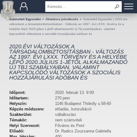
BEMUTATKOZÁS
Számviteli Egyesület
»
Oktatásra jelentkezés
»
Számviteli Egyesület | 2020.évi
változások a társadalombiztosításban - Változás az 1997. évi LXXX. törvény és a
helyébe lépő 2020.július 1-jétől alkalmazandó új Tbj.szabályaiban, valamint
TAGOK
kapcsolódó változások a szociális hozzájárulási adóban és
2020.ÉVI VÁLTOZÁSOK A
OKTATÁS
TÁRSADALOMBIZTOSÍTÁSBAN - VÁLTOZÁS
AZ 1997. ÉVI LXXX. TÖRVÉNY ÉS A HELYÉBE
LÉPŐ 2020.JÚLIUS 1-JÉTŐL ALKALMAZANDÓ
KÉRDÉSEK ÉS VÁLASZOK
ÚJ TBJ.SZABÁLYAIBAN, VALAMINT
KAPCSOLÓDÓ VÁLTOZÁSOK A SZOCIÁLIS
TUDÁSTÁR
HOZZÁJÁRULÁSI ADÓBAN ÉS
KIADVÁNYOK
Időpont:
2020. február 13. 9:00
Időtartam:
270 perc
Helyszín:
1146 Budapest Thököly u.58-60
KAPCSOLAT
Képzés módszere:
előadás, konzultáció
Szakterület:
vállalkozási
Témakör:
nem számviteli
Helyi Szervezet:
Főváros és Pest
Előadó:
Dr. Radics Zsuzsanna Gabriella
Max. létszám:
400