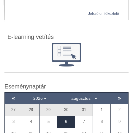
Jelszó emlékeztető
E-learning vetítés
Eseménynaptár
«
»
27
28
29
30
31
1
2
3
4
5
6
7
8
9