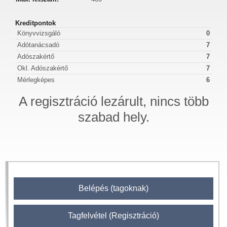
Kreditpontok
Könyvvizsgáló
0
Adótanácsadó
7
Adószakértő
7
Okl. Adószakértő
7
Mérlegképes
6
A regisztráció lezárult, nincs több
szabad hely.
Belépés (tagoknak)
Tagfelvétel (Regisztráció)