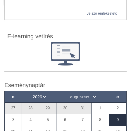
Jelszó emlékeztető
E-learning vetítés
Eseménynaptár
«
»
27
28
29
30
31
1
2
3
4
5
6
7
8
9