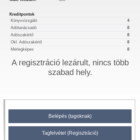
Kreditpontok
Könyvvizsgáló
4
Adótanácsadó
8
Adószakértő
8
Okl. Adószakértő
8
Mérlegképes
8
A regisztráció lezárult, nincs több
szabad hely.
Belépés (tagoknak)
Tagfelvétel (Regisztráció)