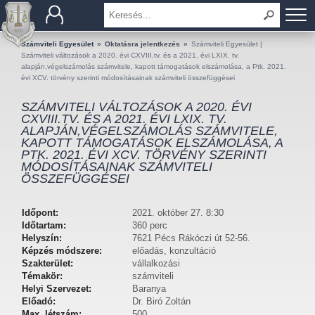
BEMUTATKOZÁS
Számviteli Egyesület
»
Oktatásra jelentkezés
»
Számviteli Egyesület |
Számviteli változások a 2020. évi CXVIII.tv. és a 2021. évi LXIX. tv.
alapján,végelszámolás számvitele, kapott támogatások elszámolása, a Ptk. 2021.
TAGOK
évi XCV. törvény szerinti módosításainak számviteli összefüggései
SZÁMVITELI VÁLTOZÁSOK A 2020. ÉVI
OKTATÁS
CXVIII.TV. ÉS A 2021. ÉVI LXIX. TV.
ALAPJÁN,VÉGELSZÁMOLÁS SZÁMVITELE,
KAPOTT TÁMOGATÁSOK ELSZÁMOLÁSA, A
KÉRDÉSEK ÉS VÁLASZOK
PTK. 2021. ÉVI XCV. TÖRVÉNY SZERINTI
MÓDOSÍTÁSAINAK SZÁMVITELI
TUDÁSTÁR
ÖSSZEFÜGGÉSEI
KIADVÁNYOK
Időpont:
2021. október 27. 8:30
Időtartam:
360 perc
Helyszín:
7621 Pécs Rákóczi út 52-56.
KAPCSOLAT
Képzés módszere:
előadás, konzultáció
Szakterület:
vállalkozási
Témakör:
számviteli
Helyi Szervezet:
Baranya
Előadó:
Dr. Biró Zoltán
Max. létszám:
500