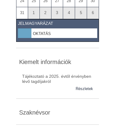
24
25
26
27
28
29
30
31
1
2
3
4
5
6
JELMAGYARÁZAT
OKTATÁS
Kiemelt információk
Tájékoztató a 2025. évtől érvényben
lévő tagdíjakról
Részletek
Szaknévsor
Szaknévsorunk folyamatosan bővül.
Baranya (62)