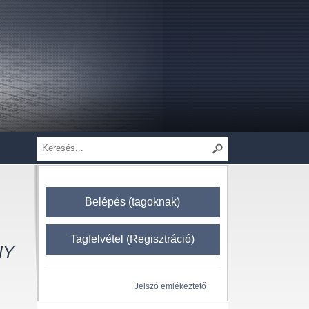
Belépés (tagoknak)
Tagfelvétel (Regisztráció)
NY
Jelszó emlékeztető