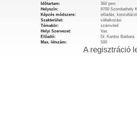
Időtartam:
360 perc
Helyszín:
9700 Szombathely Ka
Képzés módszere:
előadás, konzultáció
Szakterület:
vállalkozási
Témakör:
számviteli
Helyi Szervezet:
Vas
Előadó:
Dr. Kardos Barbara
Max. létszám:
500
A regisztráció l