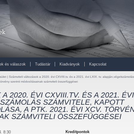
ek és válaszok
Tudástár
Kiadványok
Kapcsolat
ület | Számviteli változások a 2020. évi CXVIII.tv. és a 2021. évi LXIX. tv. alapján,végelszámolás
törvény szerinti módosításainak számviteli összefüggései
2020. ÉVI CXVIII.TV. ÉS A 2021. ÉVI
ELSZÁMOLÁS SZÁMVITELE, KAPOTT
SA, A PTK. 2021. ÉVI XCV. TÖRVÉ
AK SZÁMVITELI ÖSSZEFÜGGÉSEI
Kreditpontok
. 8:30