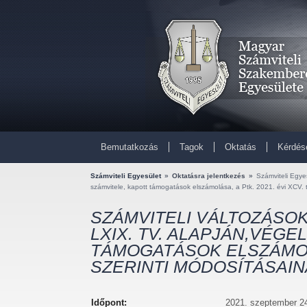
Bemutatkozás
Tagok
Oktatás
Kérdés
Számviteli Egyesület
»
Oktatásra jelentkezés
»
Számviteli Egyes
számvitele, kapott támogatások elszámolása, a Ptk. 2021. évi XCV. 
SZÁMVITELI VÁLTOZÁSOK A 
LXIX. TV. ALAPJÁN,VÉG
TÁMOGATÁSOK ELSZÁMOLÁ
SZERINTI MÓDOSÍTÁSAIN
Időpont:
2021. szeptember 24