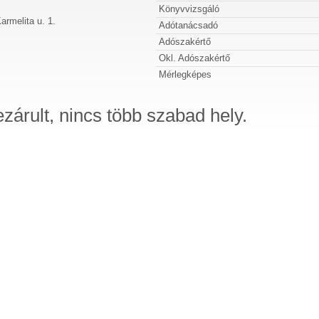
Könyvvizsgáló
rmelita u. 1.
Adótanácsadó
Adószakértő
Okl. Adószakértő
Mérlegképes
ezárult, nincs több szabad hely.