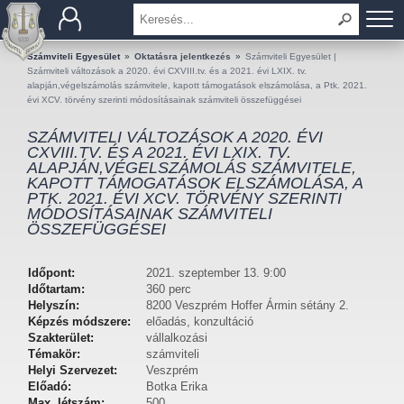
BEMUTATKOZÁS
Számviteli Egyesület
»
Oktatásra jelentkezés
»
Számviteli Egyesület |
Számviteli változások a 2020. évi CXVIII.tv. és a 2021. évi LXIX. tv.
alapján,végelszámolás számvitele, kapott támogatások elszámolása, a Ptk. 2021.
TAGOK
évi XCV. törvény szerinti módosításainak számviteli összefüggései
SZÁMVITELI VÁLTOZÁSOK A 2020. ÉVI
OKTATÁS
CXVIII.TV. ÉS A 2021. ÉVI LXIX. TV.
ALAPJÁN,VÉGELSZÁMOLÁS SZÁMVITELE,
KAPOTT TÁMOGATÁSOK ELSZÁMOLÁSA, A
KÉRDÉSEK ÉS VÁLASZOK
PTK. 2021. ÉVI XCV. TÖRVÉNY SZERINTI
MÓDOSÍTÁSAINAK SZÁMVITELI
TUDÁSTÁR
ÖSSZEFÜGGÉSEI
KIADVÁNYOK
Időpont:
2021. szeptember 13. 9:00
Időtartam:
360 perc
Helyszín:
8200 Veszprém Hoffer Ármin sétány 2.
KAPCSOLAT
Képzés módszere:
előadás, konzultáció
Szakterület:
vállalkozási
Témakör:
számviteli
Helyi Szervezet:
Veszprém
Előadó:
Botka Erika
Max. létszám:
500