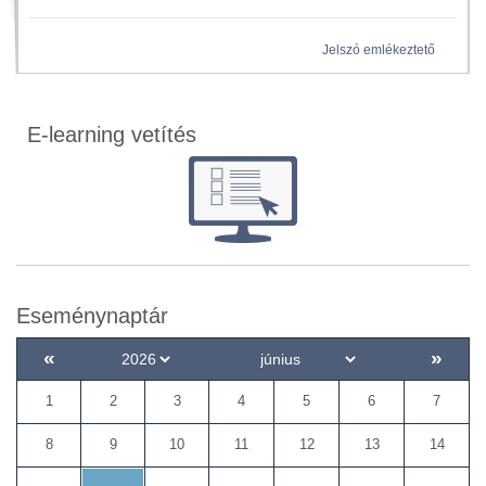
Jelszó emlékeztető
E-learning vetítés
Eseménynaptár
«
»
1
2
3
4
5
6
7
8
9
10
11
12
13
14