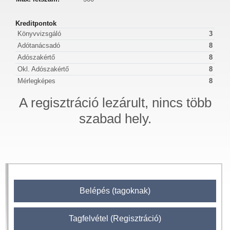
Kreditpontok
Könyvvizsgáló
3
Adótanácsadó
8
Adószakértő
8
Okl. Adószakértő
8
Mérlegképes
8
A regisztráció lezárult, nincs több
szabad hely.
Belépés (tagoknak)
Tagfelvétel (Regisztráció)