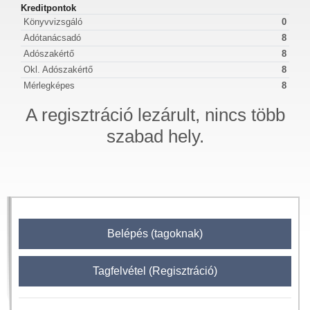
Kreditpontok
Könyvvizsgáló
0
Adótanácsadó
8
Adószakértő
8
Okl. Adószakértő
8
Mérlegképes
8
A regisztráció lezárult, nincs több
szabad hely.
Belépés (tagoknak)
Tagfelvétel (Regisztráció)