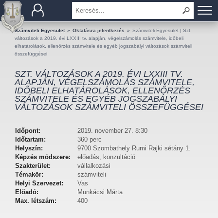
BEMUTATKOZÁS
Számviteli Egyesület
»
Oktatásra jelentkezés
»
Számviteli Egyesület | Szt.
változások a 2019. évi LXXIII tv. alapján, végelszámolás számvitele, időbeli
elhatárolások, ellenőrzés számvitele és egyéb jogszabályi változások számviteli
TAGOK
összefüggései
SZT. VÁLTOZÁSOK A 2019. ÉVI LXXIII TV.
OKTATÁS
ALAPJÁN, VÉGELSZÁMOLÁS SZÁMVITELE,
IDŐBELI ELHATÁROLÁSOK, ELLENŐRZÉS
SZÁMVITELE ÉS EGYÉB JOGSZABÁLYI
KÉRDÉSEK ÉS VÁLASZOK
VÁLTOZÁSOK SZÁMVITELI ÖSSZEFÜGGÉSEI
TUDÁSTÁR
Időpont:
2019. november 27. 8:30
Időtartam:
360 perc
KIADVÁNYOK
Helyszín:
9700 Szombathely Rumi Rajki sétány 1.
Képzés módszere:
előadás, konzultáció
KAPCSOLAT
Szakterület:
vállalkozási
Témakör:
számviteli
Helyi Szervezet:
Vas
Előadó:
Munkácsi Márta
Max. létszám:
400