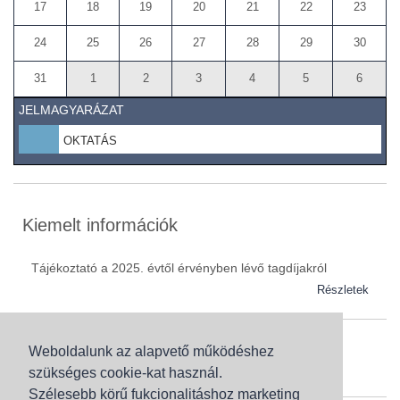
17
18
19
20
21
22
23
24
25
26
27
28
29
30
31
1
2
3
4
5
6
JELMAGYARÁZAT
OKTATÁS
Kiemelt információk
Tájékoztató a 2025. évtől érvényben lévő tagdíjakról
Részletek
Weboldalunk az alapvető működéshez
Szaknévsor
szükséges cookie-kat használ.
Szaknévsorunk folyamatosan bővül.
Szélesebb körű fukcionalitáshoz marketing