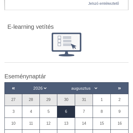
Jelszó emlékeztető
E-learning vetítés
Eseménynaptár
«
»
27
28
29
30
31
1
2
3
4
5
6
7
8
9
10
11
12
13
14
15
16