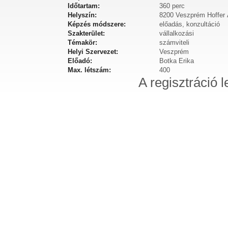
Időtartam:
360 perc
Helyszín:
8200 Veszprém Hoffer 
Képzés módszere:
előadás, konzultáció
Szakterület:
vállalkozási
Témakör:
számviteli
Helyi Szervezet:
Veszprém
Előadó:
Botka Erika
Max. létszám:
400
A regisztráció l