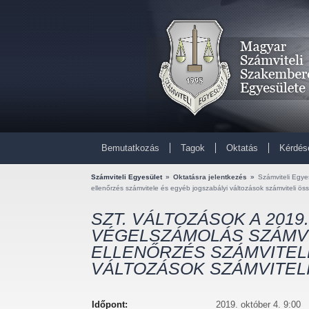
Bemutatkozás
Tagok
Oktatás
Kérdés
Számviteli Egyesület
»
Oktatásra jelentkezés
»
Számviteli Egyes
ellenőrzés számvitele és egyéb jogszabályi változások számviteli ös
SZT. VÁLTOZÁSOK A 2019. 
VÉGELSZÁMOLÁS SZÁMVI
ELLENŐRZÉS SZÁMVITEL
VÁLTOZÁSOK SZÁMVITEL
Időpont:
2019. október 4. 9:00