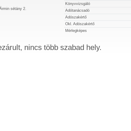
Könyvvizsgáló
Ármin sétány 2.
Adótanácsadó
Adószakértő
Okl. Adószakértő
Mérlegképes
ezárult, nincs több szabad hely.