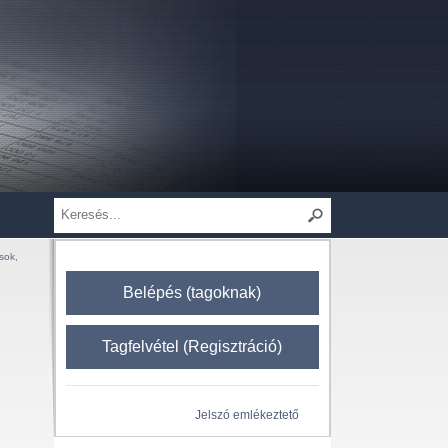
sok,
Belépés (tagoknak)
Tagfelvétel (Regisztráció)
Jelszó emlékeztető