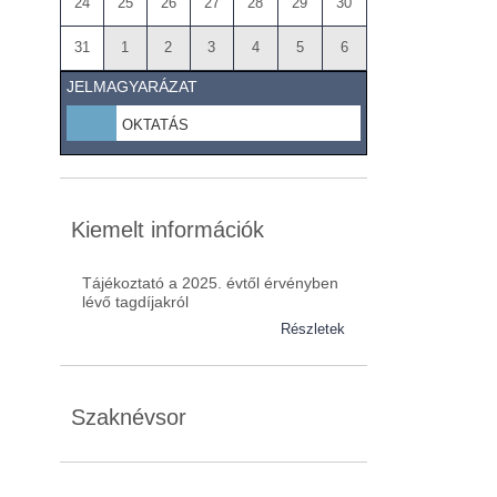
24
25
26
27
28
29
30
31
1
2
3
4
5
6
JELMAGYARÁZAT
OKTATÁS
Kiemelt információk
Tájékoztató a 2025. évtől érvényben
lévő tagdíjakról
Részletek
Szaknévsor
Szaknévsorunk folyamatosan bővül.
Baranya (62)