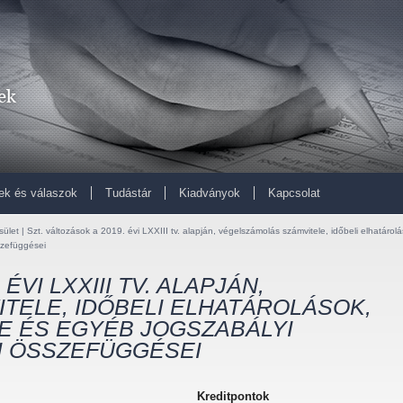
ek és válaszok
Tudástár
Kiadványok
Kapcsolat
ület | Szt. változások a 2019. évi LXXIII tv. alapján, végelszámolás számvitele, időbeli elhatárolá
szefüggései
ÉVI LXXIII TV. ALAPJÁN,
TELE, IDŐBELI ELHATÁROLÁSOK,
E ÉS EGYÉB JOGSZABÁLYI
I ÖSSZEFÜGGÉSEI
Kreditpontok