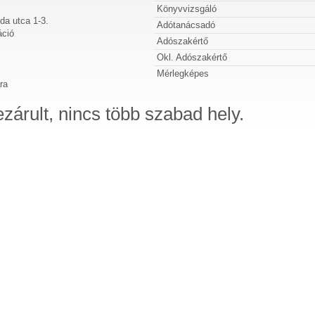
Könyvvizsgáló
da utca 1-3.
Adótanácsadó
áció
Adószakértő
Okl. Adószakértő
Mérlegképes
ra
ezárult, nincs több szabad hely.