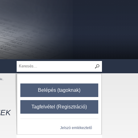
le,
Belépés (tagoknak)
Tagfelvétel (Regisztráció)
NEK
Jelszó emlékeztető