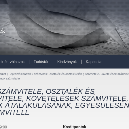
ek és válaszok
Tudástár
Kiadványok
Kapcsolat
ület | Fejlesztési tartalék számvitele, osztalék és osztalékelőleg számvitele, követelések számvite
nak számvitele
SZÁMVITELE, OSZTALÉK ÉS
ITELE, KÖVETELÉSEK SZÁMVITELE,
K ÁTALAKULÁSÁNAK, EGYESÜLÉSÉ
MVITELE
Kreditpontok
 9:00