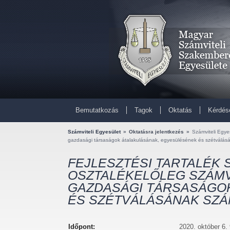
Bemutatkozás
Tagok
Oktatás
Kérdés
Számviteli Egyesület
»
Oktatásra jelentkezés
»
Számviteli Egyes
gazdasági társaságok átalakulásának, egyesülésének és szétválásá
FEJLESZTÉSI TARTALÉK 
OSZTALÉKELŐLEG SZÁMV
GAZDASÁGI TÁRSASÁGO
ÉS SZÉTVÁLÁSÁNAK SZÁ
Időpont:
2020. október 6.