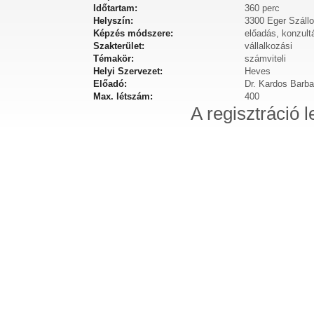
Időtartam:
360 perc
Helyszín:
3300 Eger Szállo
Képzés módszere:
előadás, konzult
Szakterület:
vállalkozási
Témakör:
számviteli
Helyi Szervezet:
Heves
Előadó:
Dr. Kardos Barba
Max. létszám:
400
A regisztráció l