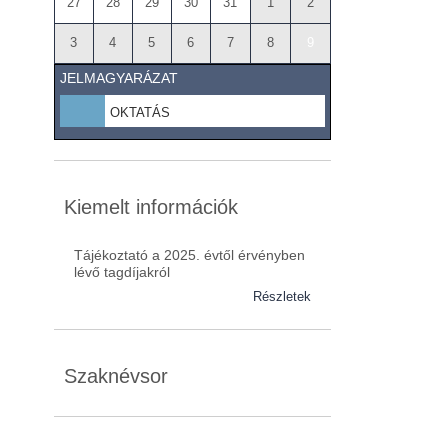
27
28
29
30
31
1
2
3
4
5
6
7
8
9
JELMAGYARÁZAT
OKTATÁS
Kiemelt információk
Tájékoztató a 2025. évtől érvényben
lévő tagdíjakról
Részletek
Szaknévsor
Szaknévsorunk folyamatosan bővül.
Baranya (62)