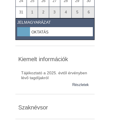
24
25
26
27
28
29
30
31
1
2
3
4
5
6
JELMAGYARÁZAT
OKTATÁS
Kiemelt információk
Tájékoztató a 2025. évtől érvényben
lévő tagdíjakról
Részletek
Szaknévsor
Szaknévsorunk folyamatosan bővül.
Baranya (62)