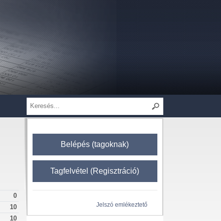
Belépés (tagoknak)
Tagfelvétel (Regisztráció)
0
Jelszó emlékeztető
10
10