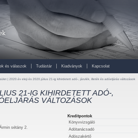
ek és válaszok
Tudástár
Kiadványok
Kapcsolat
ület | 2020.év eleji és 2020.július 21-ig kihirdetett adó-, járulék, illeték és adóeljárás változások
ÚLIUS 21-IG KIHIRDETETT ADÓ-,
DÓELJÁRÁS VÁLTOZÁSOK
Kreditpontok
Könyvvizsgáló
Ármin sétány 2.
Adótanácsadó
Adószakértő