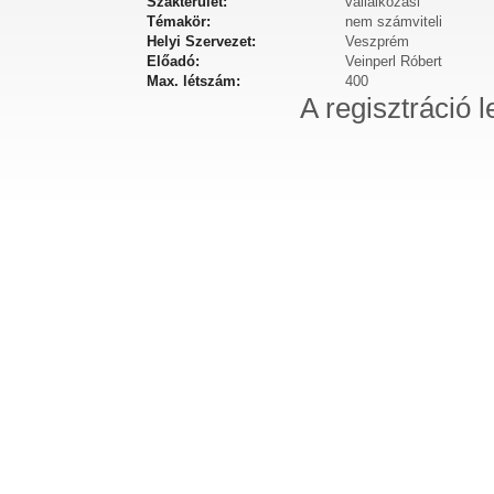
Szakterület:
vállalkozási
Témakör:
nem számviteli
Helyi Szervezet:
Veszprém
Előadó:
Veinperl Róbert
Max. létszám:
400
A regisztráció l