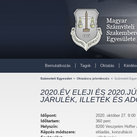
Bemutatkozás
Tagok
Oktatás
Kérdés
Számviteli Egyesület
»
Oktatásra jelentkezés
»
Számviteli Egyes
2020.ÉV ELEJI ÉS 2020.J
JÁRULÉK, ILLETÉK ÉS A
Időpont:
2020. október 27. 9:00
Időtartam:
360 perc
Helyszín:
8200 Veszprém Hoffer 
Képzés módszere:
előadás, konzultáció