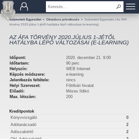
BEMUTATKOZÁS
Számviteli Egyesület
»
Oktatásra jelentkezés
»
Számviteli Egyesület | Az ÁFA
törvény 2020.július 1-jétől hatályba lépő változásai (e-learning)
TAGOK
AZ ÁFA TÖRVÉNY 2020.JÚLIUS 1-JÉTŐL
HATÁLYBA LÉPŐ VÁLTOZÁSAI (E-LEARNING)
OKTATÁS
Időpont:
2020. december 21. 9:00
KÉRDÉSEK ÉS VÁLASZOK
Időtartam:
90 perc
Helyszín:
WEB Internet
Képzés módszere:
e-learning
TUDÁSTÁR
Jelentkezés feltétele:
nincs
Helyi Szervezet:
Főtitkári hivatal
Előadó:
Mézes Ildikó
KIADVÁNYOK
Max. létszám:
200
KAPCSOLAT
Kreditpontok
Könyvvizsgáló
0
Adótanácsadó
2
Adószakértő
2
Okl. Adószakértő
2