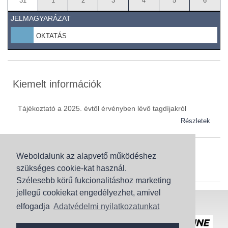
31
1
2
3
4
5
6
JELMAGYARÁZAT
OKTATÁS
Kiemelt információk
Tájékoztató a 2025. évtől érvényben lévő tagdíjakról
Részletek
Weboldalunk az alapvető működéshez
Szaknévsor
szükséges cookie-kat használ.
Szaknévsorunk folyamatosan bővül.
Szélesebb körű fukcionalitáshoz marketing
jellegű cookiekat engedélyezhet, amivel
Baranya (62)
elfogadja
Adatvédelmi nyilatkozatunkat
Bács-Kiskun (43)
Honlaptérkép
Adatvédelem
Békés (49)