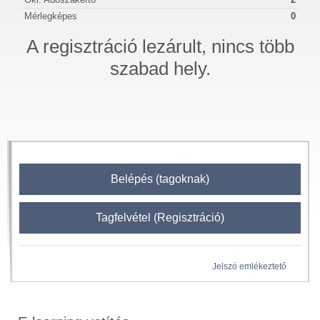
Mérlegképes
0
A regisztráció lezárult, nincs több
szabad hely.
Belépés (tagoknak)
Tagfelvétel (Regisztráció)
Jelszó emlékeztető