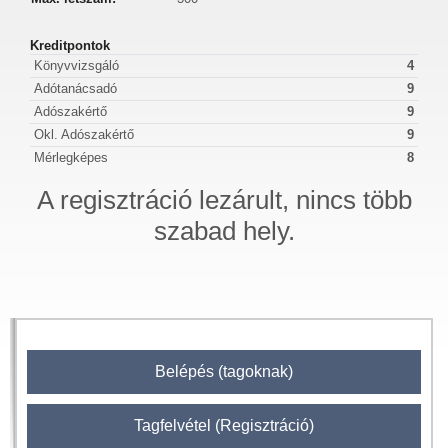
Kreditpontok
Könyvvizsgáló
4
Adótanácsadó
9
Adószakértő
9
Okl. Adószakértő
9
Mérlegképes
8
A regisztráció lezárult, nincs több
szabad hely.
Belépés (tagoknak)
Tagfelvétel (Regisztráció)