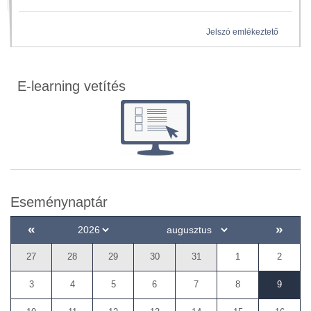
Jelszó emlékeztető
E-learning vetítés
Eseménynaptár
«
»
27
28
29
30
31
1
2
3
4
5
6
7
8
9