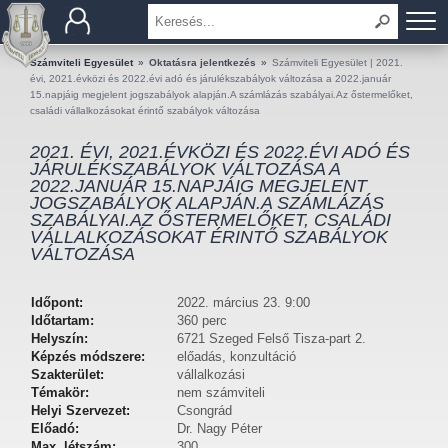
BEMUTATKOZÁS
Számviteli Egyesület
»
Oktatásra jelentkezés
»
Számviteli Egyesület | 2021.
évi, 2021.évközi és 2022.évi adó és járulékszabályok változása a 2022.január
15.napjáig megjelent jogszabályok alapján.A számlázás szabályai.Az őstermelőket,
TAGOK
családi vállalkozásokat érintő szabályok változása
2021. ÉVI, 2021.ÉVKÖZI ÉS 2022.ÉVI ADÓ ÉS
OKTATÁS
JÁRULÉKSZABÁLYOK VÁLTOZÁSA A
2022.JANUÁR 15.NAPJÁIG MEGJELENT
JOGSZABÁLYOK ALAPJÁN.A SZÁMLÁZÁS
KÉRDÉSEK ÉS VÁLASZOK
SZABÁLYAI.AZ ŐSTERMELŐKET, CSALÁDI
VÁLLALKOZÁSOKAT ÉRINTŐ SZABÁLYOK
TUDÁSTÁR
VÁLTOZÁSA
KIADVÁNYOK
Időpont:
2022. március 23. 9:00
Időtartam:
360 perc
Helyszín:
6721 Szeged Felső Tisza-part 2.
KAPCSOLAT
Képzés módszere:
előadás, konzultáció
Szakterület:
vállalkozási
Témakör:
nem számviteli
Helyi Szervezet:
Csongrád
Előadó:
Dr. Nagy Péter
Max. létszám:
300