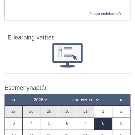
Jelszó emlékeztető
E-learning vetítés
Eseménynaptár
«
»
27
28
29
30
31
1
2
3
4
5
6
7
8
9