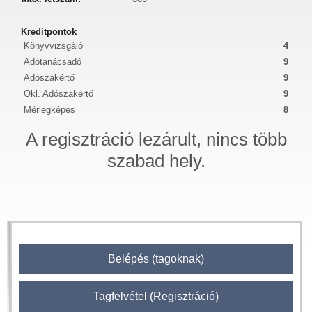
Kreditpontok
Könyvvizsgáló
4
Adótanácsadó
9
Adószakértő
9
Okl. Adószakértő
9
Mérlegképes
8
A regisztráció lezárult, nincs több
szabad hely.
Belépés (tagoknak)
Tagfelvétel (Regisztráció)