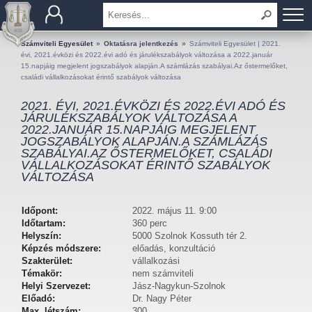
BEMUTATKOZÁS
Számviteli Egyesület
»
Oktatásra jelentkezés
»
Számviteli Egyesület | 2021.
évi, 2021.évközi és 2022.évi adó és járulékszabályok változása a 2022.január
15.napjáig megjelent jogszabályok alapján.A számlázás szabályai.Az őstermelőket,
TAGOK
családi vállalkozásokat érintő szabályok változása
2021. ÉVI, 2021.ÉVKÖZI ÉS 2022.ÉVI ADÓ ÉS
OKTATÁS
JÁRULÉKSZABÁLYOK VÁLTOZÁSA A
2022.JANUÁR 15.NAPJÁIG MEGJELENT
JOGSZABÁLYOK ALAPJÁN.A SZÁMLÁZÁS
KÉRDÉSEK ÉS VÁLASZOK
SZABÁLYAI.AZ ŐSTERMELŐKET, CSALÁDI
VÁLLALKOZÁSOKAT ÉRINTŐ SZABÁLYOK
TUDÁSTÁR
VÁLTOZÁSA
KIADVÁNYOK
Időpont:
2022. május 11. 9:00
Időtartam:
360 perc
Helyszín:
5000 Szolnok Kossuth tér 2.
KAPCSOLAT
Képzés módszere:
előadás, konzultáció
Szakterület:
vállalkozási
Témakör:
nem számviteli
Helyi Szervezet:
Jász-Nagykun-Szolnok
Előadó:
Dr. Nagy Péter
Max. létszám:
300