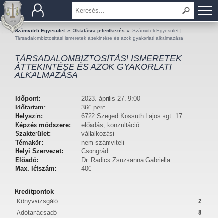
BEMUTATKOZÁS
Számviteli Egyesület
»
Oktatásra jelentkezés
»
Számviteli Egyesület |
Társadalombiztosítási ismeretek áttekintése és azok gyakorlati alkalmazása
TAGOK
TÁRSADALOMBIZTOSÍTÁSI ISMERETEK
ÁTTEKINTÉSE ÉS AZOK GYAKORLATI
ALKALMAZÁSA
OKTATÁS
KÉRDÉSEK ÉS VÁLASZOK
Időpont:
2023. április 27. 9:00
Időtartam:
360 perc
Helyszín:
6722 Szeged Kossuth Lajos sgt. 17.
TUDÁSTÁR
Képzés módszere:
előadás, konzultáció
Szakterület:
vállalkozási
Témakör:
nem számviteli
KIADVÁNYOK
Helyi Szervezet:
Csongrád
Előadó:
Dr. Radics Zsuzsanna Gabriella
KAPCSOLAT
Max. létszám:
400
Kreditpontok
Könyvvizsgáló
2
Adótanácsadó
8