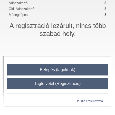
Adószakértő
8
Okl. Adószakértő
8
Mérlegképes
8
A regisztráció lezárult, nincs több
szabad hely.
Belépés (tagoknak)
Tagfelvétel (Regisztráció)
Jelszó emlékeztető