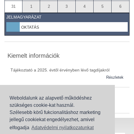
31
1
2
3
4
5
6
JELMAGYARÁZAT
OKTATÁS
Kiemelt információk
Tájékoztató a 2025. évtől érvényben lévő tagdíjakról
Részletek
Weboldalunk az alapvető működéshez
Szaknévsor
szükséges cookie-kat használ.
Szaknévsorunk folyamatosan bővül.
Szélesebb körű fukcionalitáshoz marketing
jellegű cookiekat engedélyezhet, amivel
Baranya (62)
elfogadja
Adatvédelmi nyilatkozatunkat
Bács-Kiskun (43)
Honlaptérkép
Adatvédelem