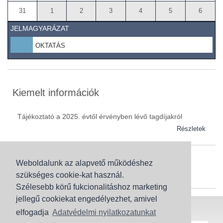
31
1
2
3
4
5
6
JELMAGYARÁZAT
OKTATÁS
Kiemelt információk
Tájékoztató a 2025. évtől érvényben lévő tagdíjakról
Részletek
Weboldalunk az alapvető működéshez
Szaknévsor
szükséges cookie-kat használ.
Szaknévsorunk folyamatosan bővül.
Szélesebb körű fukcionalitáshoz marketing
jellegű cookiekat engedélyezhet, amivel
Baranya (62)
elfogadja
Adatvédelmi nyilatkozatunkat
Bács-Kiskun (43)
Honlaptérkép
Adatvédelem