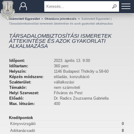
BEMUTATKOZÁS
Számviteli Egyesület
»
Oktatásra jelentkezés
»
Számviteli Egyesület |
Társadalombiztosítási ismeretek áttekintése és azok gyakorlati alkalmazása
TAGOK
TÁRSADALOMBIZTOSÍTÁSI ISMERETEK
ÁTTEKINTÉSE ÉS AZOK GYAKORLATI
ALKALMAZÁSA
OKTATÁS
KÉRDÉSEK ÉS VÁLASZOK
Időpont:
2023. április 13. 9:00
Időtartam:
360 perc
Helyszín:
1146 Budapest Thököly u.58-60
TUDÁSTÁR
Képzés módszere:
előadás, konzultáció
Szakterület:
vállalkozási
Témakör:
nem számviteli
KIADVÁNYOK
Helyi Szervezet:
Főváros és Pest
Előadó:
Dr. Radics Zsuzsanna Gabriella
KAPCSOLAT
Max. létszám:
400
Kreditpontok
Könyvvizsgáló
0
Adótanácsadó
8