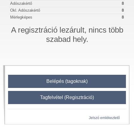
Adószakértő
8
Okl. Adószakértő
8
Mérlegképes
8
A regisztráció lezárult, nincs több
szabad hely.
Belépés (tagoknak)
Tagfelvétel (Regisztráció)
Jelszó emlékeztető