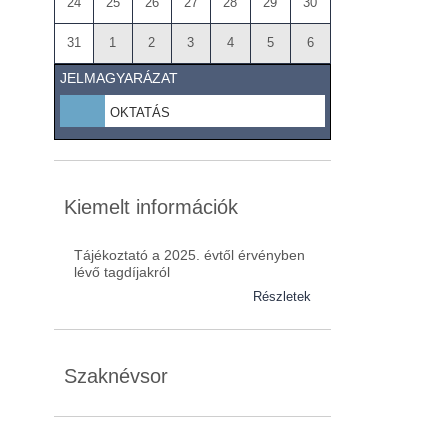
24
25
26
27
28
29
30
31
1
2
3
4
5
6
JELMAGYARÁZAT
OKTATÁS
Kiemelt információk
Tájékoztató a 2025. évtől érvényben
lévő tagdíjakról
Részletek
Szaknévsor
Szaknévsorunk folyamatosan bővül.
Baranya (62)