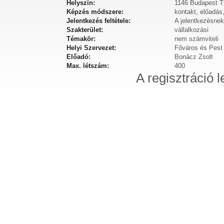
Helyszín:
1146 Budapest T
Képzés módszere:
kontakt, előadás
Jelentkezés feltétele:
A jelentkezésnek 
Szakterület:
vállalkozási
Témakör:
nem számviteli
Helyi Szervezet:
Főváros és Pest
Előadó:
Bonácz Zsolt
Max. létszám:
400
A regisztráció l