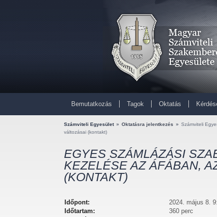
Bemutatkozás
Tagok
Oktatás
Kérdés
Számviteli Egyesület
»
Oktatásra jelentkezés
»
Számviteli Egye
változásai (kontakt)
EGYES SZÁMLÁZÁSI SZA
KEZELÉSE AZ ÁFÁBAN, AZ 
(KONTAKT)
Időpont:
2024. május 8. 9
Időtartam:
360 perc