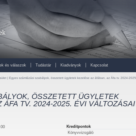
ek és válaszok
Tudástár
Kiadványok
Kapcsolat
sület | Egyes számlázási szabályok, összetett ügyletek kezelése az áfában, az Áfa tv. 2024-2025
BÁLYOK, ÖSSZETETT ÜGYLETEK
ÁFA TV. 2024-2025. ÉVI VÁLTOZÁSAI
Kreditpontok
:00
Könyvvizsgáló