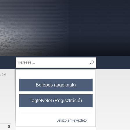
. évi
Belépés (tagoknak)
Tagfelvétel (Regisztráció)
Jelszó emlékeztető
0