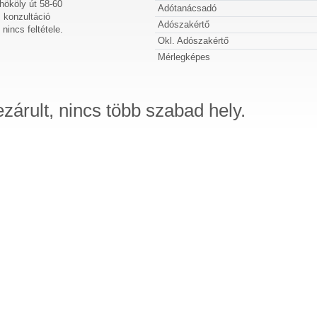
hököly út 58-60
Adótanácsadó
, konzultáció
Adószakértő
nincs feltétele.
Okl. Adószakértő
Mérlegképes
ezárult, nincs több szabad hely.