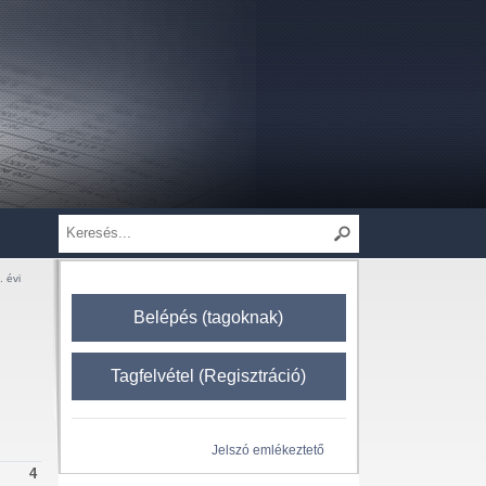
. évi
Belépés (tagoknak)
Tagfelvétel (Regisztráció)
Jelszó emlékeztető
4