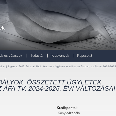
ek és válaszok
Tudástár
Kiadványok
Kapcsolat
sület | Egyes számlázási szabályok, összetett ügyletek kezelése az áfában, az Áfa tv. 2024-2025
BÁLYOK, ÖSSZETETT ÜGYLETEK
ÁFA TV. 2024-2025. ÉVI VÁLTOZÁSAI
Kreditpontok
Könyvvizsgáló