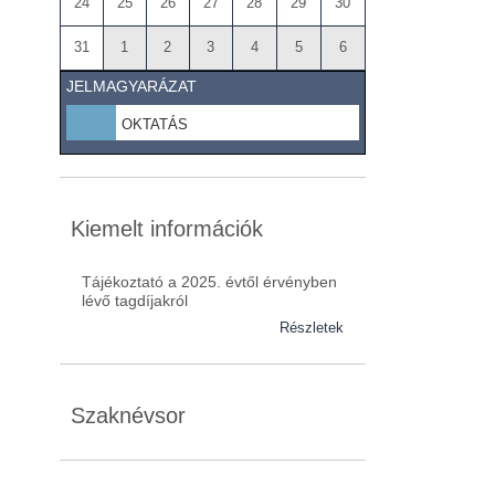
24
25
26
27
28
29
30
31
1
2
3
4
5
6
JELMAGYARÁZAT
OKTATÁS
Kiemelt információk
Tájékoztató a 2025. évtől érvényben
lévő tagdíjakról
Részletek
Szaknévsor
Szaknévsorunk folyamatosan bővül.
Baranya (62)