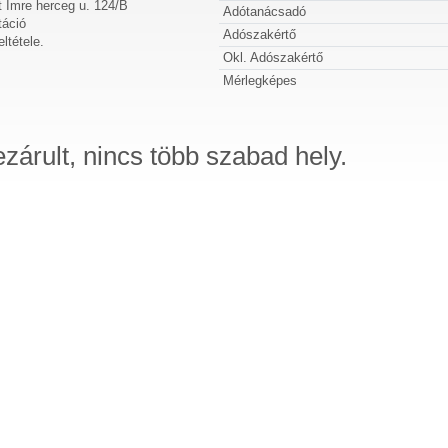
 Imre herceg u. 124/B
Adótanácsadó
táció
Adószakértő
ltétele.
Okl. Adószakértő
Mérlegképes
ezárult, nincs több szabad hely.