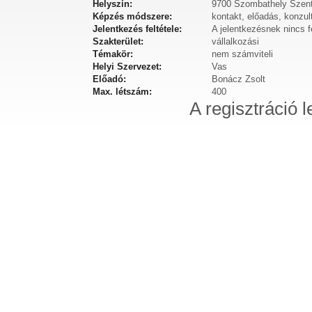
Helyszín:
9700 Szombathely Szent
Képzés módszere:
kontakt, előadás, konzul
Jelentkezés feltétele:
A jelentkezésnek nincs fe
Szakterület:
vállalkozási
Témakör:
nem számviteli
Helyi Szervezet:
Vas
Előadó:
Bonácz Zsolt
Max. létszám:
400
A regisztráció l