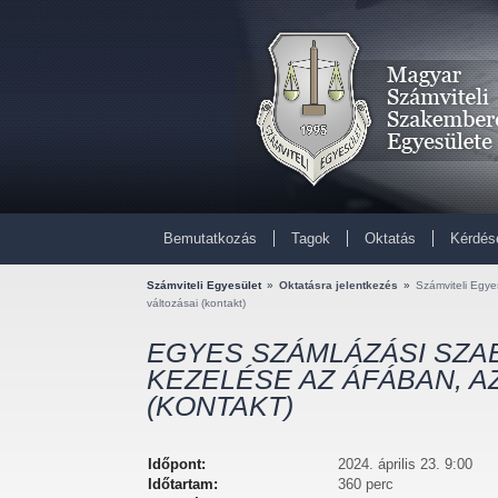
Bemutatkozás
Tagok
Oktatás
Kérdés
Számviteli Egyesület
»
Oktatásra jelentkezés
»
Számviteli Egye
változásai (kontakt)
EGYES SZÁMLÁZÁSI SZA
KEZELÉSE AZ ÁFÁBAN, AZ 
(KONTAKT)
Időpont:
2024. április 23. 9:00
Időtartam:
360 perc