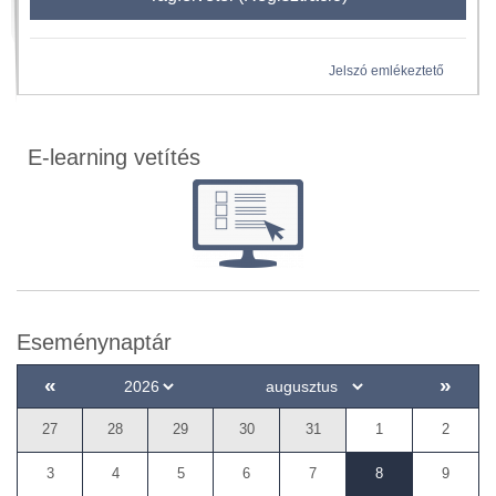
Jelszó emlékeztető
E-learning vetítés
Eseménynaptár
«
»
27
28
29
30
31
1
2
3
4
5
6
7
8
9