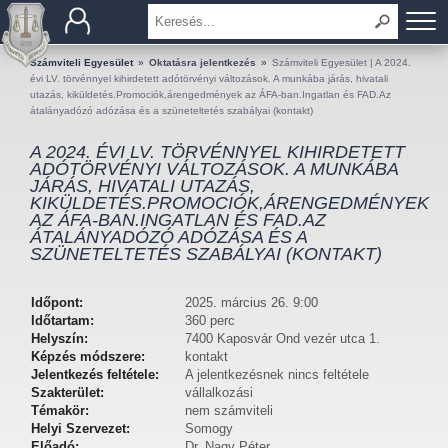
BEMUTATKOZÁS
Számviteli Egyesület
»
Oktatásra jelentkezés
»
Számviteli Egyesület | A 2024.
évi LV. törvénnyel kihirdetett adótörvényi változások. A munkába járás, hivatali
utazás, kiküldetés.Promociók,árengedmények az ÁFA-ban.Ingatlan és FAD.Az
TAGOK
átalányadózó adózása és a szüneteltetés szabályai (kontakt)
A 2024. ÉVI LV. TÖRVÉNNYEL KIHIRDETETT
OKTATÁS
ADÓTÖRVÉNYI VÁLTOZÁSOK. A MUNKÁBA
JÁRÁS, HIVATALI UTAZÁS,
KIKÜLDETÉS.PROMOCIÓK,ÁRENGEDMÉNYEK
KÉRDÉSEK ÉS VÁLASZOK
AZ ÁFA-BAN.INGATLAN ÉS FAD.AZ
ÁTALÁNYADÓZÓ ADÓZÁSA ÉS A
TUDÁSTÁR
SZÜNETELTETÉS SZABÁLYAI (KONTAKT)
KIADVÁNYOK
Időpont:
2025. március 26. 9:00
Időtartam:
360 perc
Helyszín:
7400 Kaposvár Ond vezér utca 1.
KAPCSOLAT
Képzés módszere:
kontakt
Jelentkezés feltétele:
A jelentkezésnek nincs feltétele
Szakterület:
vállalkozási
Témakör:
nem számviteli
Helyi Szervezet:
Somogy
Előadó:
Dr. Nagy Péter