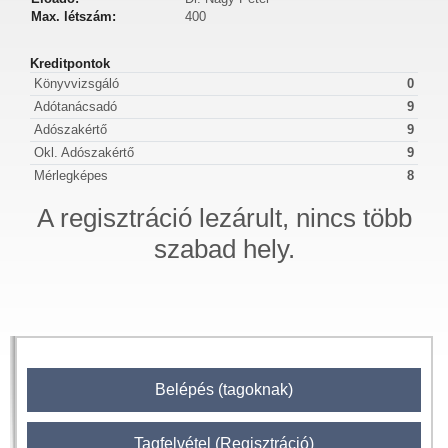
Max. létszám:
400
Kreditpontok
Könyvvizsgáló
0
Adótanácsadó
9
Adószakértő
9
Okl. Adószakértő
9
Mérlegképes
8
A regisztráció lezárult, nincs több
szabad hely.
Belépés (tagoknak)
Tagfelvétel (Regisztráció)