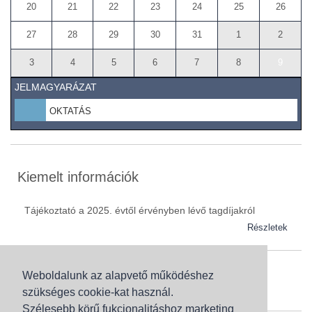
20
21
22
23
24
25
26
27
28
29
30
31
1
2
3
4
5
6
7
8
9
JELMAGYARÁZAT
OKTATÁS
Kiemelt információk
Tájékoztató a 2025. évtől érvényben lévő tagdíjakról
Részletek
Weboldalunk az alapvető működéshez
Szaknévsor
szükséges cookie-kat használ.
Szaknévsorunk folyamatosan bővül.
Szélesebb körű fukcionalitáshoz marketing