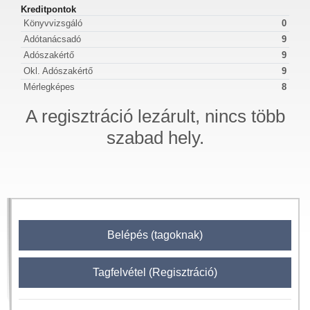
Kreditpontok
Könyvvizsgáló
0
Adótanácsadó
9
Adószakértő
9
Okl. Adószakértő
9
Mérlegképes
8
A regisztráció lezárult, nincs több
szabad hely.
Belépés (tagoknak)
Tagfelvétel (Regisztráció)