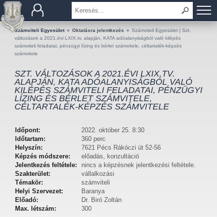
BEMUTATKOZÁS
Számviteli Egyesület
»
Oktatásra jelentkezés
»
Számviteli Egyesület | Szt.
változások a 2021.évi LXIX.tv. alapján, KATA adóalanyiságból való kilépés
számviteli feladatai, pénzügyi lízing és bérlet számvitele, céltartalék-képzés
TAGOK
számvitele
SZT. VÁLTOZÁSOK A 2021.ÉVI LXIX.TV.
OKTATÁS
ALAPJÁN, KATA ADÓALANYISÁGBÓL VALÓ
KILÉPÉS SZÁMVITELI FELADATAI, PÉNZÜGYI
LÍZING ÉS BÉRLET SZÁMVITELE,
KÉRDÉSEK ÉS VÁLASZOK
CÉLTARTALÉK-KÉPZÉS SZÁMVITELE
TUDÁSTÁR
Időpont:
2022. október 25. 8:30
Időtartam:
360 perc
KIADVÁNYOK
Helyszín:
7621 Pécs Rákóczi út 52-56
Képzés módszere:
előadás, konzultáció
KAPCSOLAT
Jelentkezés feltétele:
nincs a képzésnek jelentkezési feltétele.
Szakterület:
vállalkozási
Témakör:
számviteli
Helyi Szervezet:
Baranya
Előadó:
Dr. Biró Zoltán
Max. létszám:
300