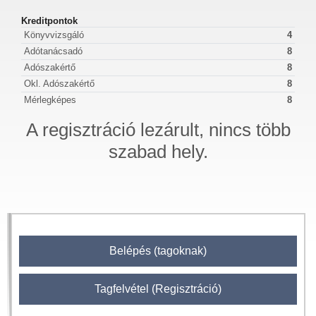
Kreditpontok
Könyvvizsgáló
4
Adótanácsadó
8
Adószakértő
8
Okl. Adószakértő
8
Mérlegképes
8
A regisztráció lezárult, nincs több
szabad hely.
Belépés (tagoknak)
Tagfelvétel (Regisztráció)