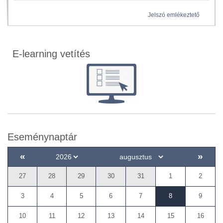
Jelszó emlékeztető
E-learning vetítés
Eseménynaptár
«
»
27
28
29
30
31
1
2
3
4
5
6
7
8
9
10
11
12
13
14
15
16