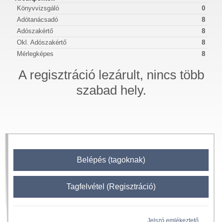
Könyvvizsgáló
0
Adótanácsadó
8
Adószakértő
8
Okl. Adószakértő
8
Mérlegképes
8
A regisztráció lezárult, nincs több
szabad hely.
Belépés (tagoknak)
Tagfelvétel (Regisztráció)
Jelszó emlékeztető