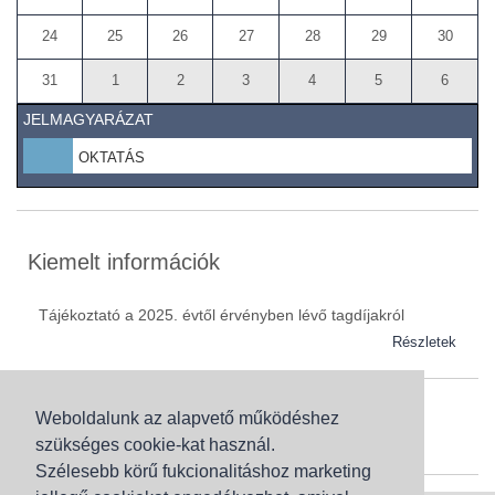
24
25
26
27
28
29
30
31
1
2
3
4
5
6
JELMAGYARÁZAT
OKTATÁS
Kiemelt információk
Tájékoztató a 2025. évtől érvényben lévő tagdíjakról
Részletek
Weboldalunk az alapvető működéshez
Szaknévsor
szükséges cookie-kat használ.
Szaknévsorunk folyamatosan bővül.
Szélesebb körű fukcionalitáshoz marketing