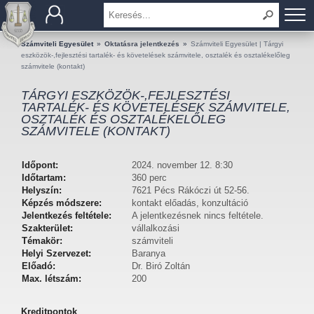
BEMUTATKOZÁS
Számviteli Egyesület
»
Oktatásra jelentkezés
»
Számviteli Egyesület | Tárgyi
eszközök-,fejlesztési tartalék- és követelések számvitele, osztalék és osztalékelőleg
számvitele (kontakt)
TAGOK
TÁRGYI ESZKÖZÖK-,FEJLESZTÉSI
TARTALÉK- ÉS KÖVETELÉSEK SZÁMVITELE,
OKTATÁS
OSZTALÉK ÉS OSZTALÉKELŐLEG
SZÁMVITELE (KONTAKT)
KÉRDÉSEK ÉS VÁLASZOK
Időpont:
2024. november 12. 8:30
TUDÁSTÁR
Időtartam:
360 perc
Helyszín:
7621 Pécs Rákóczi út 52-56.
Képzés módszere:
kontakt előadás, konzultáció
KIADVÁNYOK
Jelentkezés feltétele:
A jelentkezésnek nincs feltétele.
Szakterület:
vállalkozási
KAPCSOLAT
Témakör:
számviteli
Helyi Szervezet:
Baranya
Előadó:
Dr. Biró Zoltán
Max. létszám:
200
Kreditpontok