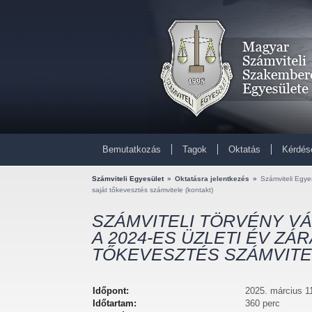
Bemutatkozás
Tagok
Oktatás
Kérdés
Számviteli Egyesület
»
Oktatásra jelentkezés
»
Számviteli Egyes
saját tőkevesztés számvitele (kontakt)
SZÁMVITELI TÖRVÉNY VÁL
A 2024-ES ÜZLETI ÉV ZÁR
TŐKEVESZTÉS SZÁMVITE
Időpont:
2025. március 11
Időtartam:
360 perc