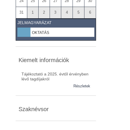
24
25
26
27
28
29
30
31
1
2
3
4
5
6
JELMAGYARÁZAT
OKTATÁS
Kiemelt információk
Tájékoztató a 2025. évtől érvényben
lévő tagdíjakról
Részletek
Szaknévsor
Szaknévsorunk folyamatosan bővül.
Baranya (62)