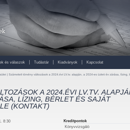
ek és válaszok
Tudástár
Kiadványok
Kapcsolat
ület | Számviteli törvény változások a 2024.évi LV.tv. alapján, a 2024-es üzleti év zárása, lízing, 
TOZÁSOK A 2024.ÉVI LV.TV. ALAPJÁ
ÁSA, LÍZING, BÉRLET ÉS SAJÁT
LE (KONTAKT)
Kreditpontok
. 8:30
Könyvvizsgáló