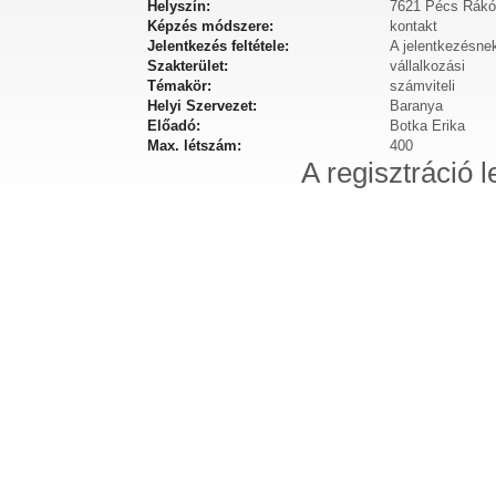
Helyszín:
7621 Pécs Rákóc
Képzés módszere:
kontakt
Jelentkezés feltétele:
A jelentkezésnek
Szakterület:
vállalkozási
Témakör:
számviteli
Helyi Szervezet:
Baranya
Előadó:
Botka Erika
Max. létszám:
400
A regisztráció l