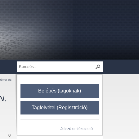
bérlet és
Belépés (tagoknak)
N,
Tagfelvétel (Regisztráció)
Jelszó emlékeztető
0