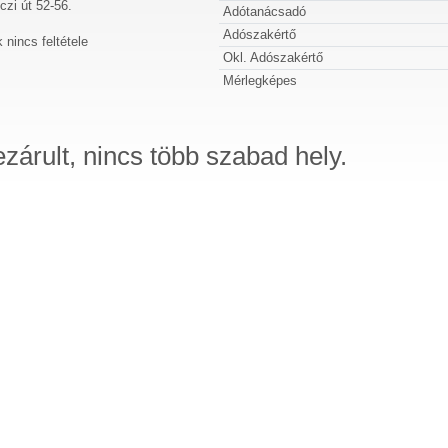
zi út 52-56.
Adótanácsadó
Adószakértő
 nincs feltétele
Okl. Adószakértő
Mérlegképes
ezárult, nincs több szabad hely.