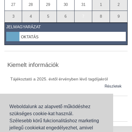
27
28
29
30
31
1
2
3
4
5
6
7
8
9
JELMAGYARÁZAT
OKTATÁS
Kiemelt információk
Tájékoztató a 2025. évtől érvényben lévő tagdíjakról
Részletek
Weboldalunk az alapvető működéshez
Szaknévsor
szükséges cookie-kat használ.
Szaknévsorunk folyamatosan bővül.
Szélesebb körű fukcionalitáshoz marketing
jellegű cookiekat engedélyezhet, amivel
Baranya (62)