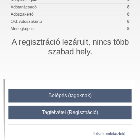
Adótanácsadó
8
Adószakértő
8
Okl. Adószakértő
8
Mérlegképes
8
A regisztráció lezárult, nincs több
szabad hely.
Belépés (tagoknak)
Tagfelvétel (Regisztráció)
Jelszó emlékeztető