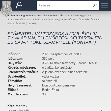
BEMUTATKOZÁS
Számviteli Egyesület
»
Oktatásra jelentkezés
»
Számviteli Egyesület |
Számviteli változások a 2025. évi LIV. tv. alapján, ellenőrzés-,céltartalék- és saját
tőke számvitele (kontakt)
TAGOK
SZÁMVITELI VÁLTOZÁSOK A 2025. ÉVI LIV.
TV. ALAPJÁN, ELLENŐRZÉS-,CÉLTARTALÉK-
OKTATÁS
ÉS SAJÁT TŐKE SZÁMVITELE (KONTAKT)
KÉRDÉSEK ÉS VÁLASZOK
Időpont:
2025. szeptember 24. 9:00
Időtartam:
360 perc
TUDÁSTÁR
Helyszín:
3525 Miskolc Kazinczy Ferenc utca 19.
Képzés módszere:
előadás, konzultáció
Jelentkezés feltétele:
A jelentkezésnek nincs feltétele
KIADVÁNYOK
Szakterület:
vállalkozási
Témakör:
számviteli
KAPCSOLAT
Helyi Szervezet:
Borsod-Abaúj-Zemplén
Előadó:
Botka Erika
Max. létszám:
300
Kreditpontok
Könyvvizsgáló
4