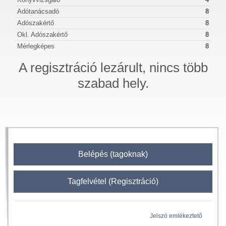
Adótanácsadó
8
Adószakértő
8
Okl. Adószakértő
8
Mérlegképes
8
A regisztráció lezárult, nincs több
szabad hely.
Belépés (tagoknak)
Tagfelvétel (Regisztráció)
Jelszó emlékeztető