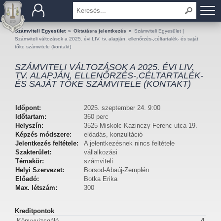
BEMUTATKOZÁS
Számviteli Egyesület
»
Oktatásra jelentkezés
»
Számviteli Egyesület |
Számviteli változások a 2025. évi LIV. tv. alapján, ellenőrzés-,céltartalék- és saját
tőke számvitele (kontakt)
TAGOK
SZÁMVITELI VÁLTOZÁSOK A 2025. ÉVI LIV.
TV. ALAPJÁN, ELLENŐRZÉS-,CÉLTARTALÉK-
OKTATÁS
ÉS SAJÁT TŐKE SZÁMVITELE (KONTAKT)
KÉRDÉSEK ÉS VÁLASZOK
Időpont:
2025. szeptember 24. 9:00
Időtartam:
360 perc
TUDÁSTÁR
Helyszín:
3525 Miskolc Kazinczy Ferenc utca 19.
Képzés módszere:
előadás, konzultáció
Jelentkezés feltétele:
A jelentkezésnek nincs feltétele
KIADVÁNYOK
Szakterület:
vállalkozási
Témakör:
számviteli
KAPCSOLAT
Helyi Szervezet:
Borsod-Abaúj-Zemplén
Előadó:
Botka Erika
Max. létszám:
300
Kreditpontok
Könyvvizsgáló
4