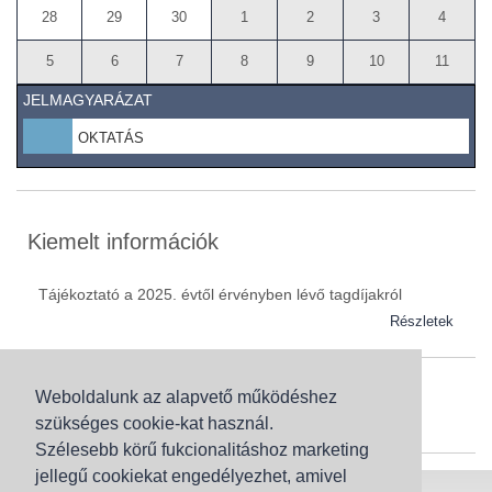
28
29
30
1
2
3
4
5
6
7
8
9
10
11
JELMAGYARÁZAT
OKTATÁS
Kiemelt információk
Tájékoztató a 2025. évtől érvényben lévő tagdíjakról
Részletek
Weboldalunk az alapvető működéshez
Szaknévsor
szükséges cookie-kat használ.
Szaknévsorunk folyamatosan bővül.
Szélesebb körű fukcionalitáshoz marketing
jellegű cookiekat engedélyezhet, amivel
Baranya (62)