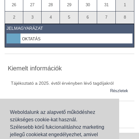
26
27
28
29
30
31
1
2
3
4
5
6
7
8
JELMAGYARÁZAT
OKTATÁS
Kiemelt információk
Tájékoztató a 2025. évtől érvényben lévő tagdíjakról
Részletek
Weboldalunk az alapvető működéshez
Szaknévsor
szükséges cookie-kat használ.
Szaknévsorunk folyamatosan bővül.
Szélesebb körű fukcionalitáshoz marketing
jellegű cookiekat engedélyezhet, amivel
Baranya (62)