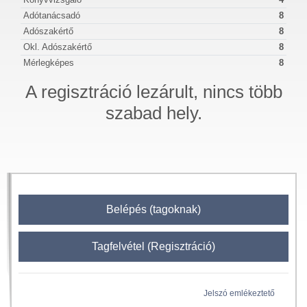
Adótanácsadó
8
Adószakértő
8
Okl. Adószakértő
8
Mérlegképes
8
A regisztráció lezárult, nincs több
szabad hely.
Belépés (tagoknak)
Tagfelvétel (Regisztráció)
Jelszó emlékeztető