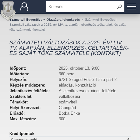
BEMUTATKOZÁS
Számviteli Egyesület
»
Oktatásra jelentkezés
»
Számviteli Egyesület |
Számviteli változások a 2025. évi LIV. tv. alapján, ellenőrzés-,céltartalék- és saját
tőke számvitele (kontakt)
TAGOK
SZÁMVITELI VÁLTOZÁSOK A 2025. ÉVI LIV.
TV. ALAPJÁN, ELLENŐRZÉS-,CÉLTARTALÉK-
OKTATÁS
ÉS SAJÁT TŐKE SZÁMVITELE (KONTAKT)
KÉRDÉSEK ÉS VÁLASZOK
Időpont:
2025. október 13. 9:00
Időtartam:
360 perc
TUDÁSTÁR
Helyszín:
6721 Szeged Felső Tisza-part 2.
Képzés módszere:
előadás, konzultáció
Jelentkezés feltétele:
A jelentkezésnek nincs feltétele
KIADVÁNYOK
Szakterület:
vállalkozási
Témakör:
számviteli
KAPCSOLAT
Helyi Szervezet:
Csongrád
Előadó:
Botka Erika
Max. létszám:
300
Kreditpontok
Könyvvizsgáló
4