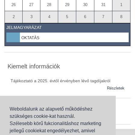
26
27
28
29
30
31
1
2
3
4
5
6
7
8
JELMAGYARÁZAT
OKTATÁS
Kiemelt információk
Tájékoztató a 2025. évtől érvényben lévő tagdíjakról
Részletek
Weboldalunk az alapvető működéshez
Szaknévsor
szükséges cookie-kat használ.
Szaknévsorunk folyamatosan bővül.
Szélesebb körű fukcionalitáshoz marketing
jellegű cookiekat engedélyezhet, amivel
Baranya (62)