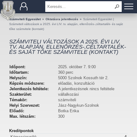
BEMUTATKOZÁS
Számviteli Egyesület
»
Oktatásra jelentkezés
»
Számviteli Egyesület |
Számviteli változások a 2025. évi LIV. tv. alapján, ellenőrzés-,céltartalék- és saját
tőke számvitele (kontakt)
TAGOK
SZÁMVITELI VÁLTOZÁSOK A 2025. ÉVI LIV.
TV. ALAPJÁN, ELLENŐRZÉS-,CÉLTARTALÉK-
OKTATÁS
ÉS SAJÁT TŐKE SZÁMVITELE (KONTAKT)
KÉRDÉSEK ÉS VÁLASZOK
Időpont:
2025. október 7. 9:00
Időtartam:
360 perc
TUDÁSTÁR
Helyszín:
5000 Szolnok Kossuth tér 2.
Képzés módszere:
előadás, konzultáció
Jelentkezés feltétele:
A jelentkezésnek nincs feltétele
KIADVÁNYOK
Szakterület:
vállalkozási
Témakör:
számviteli
KAPCSOLAT
Helyi Szervezet:
Jász-Nagykun-Szolnok
Előadó:
Botka Erika
Max. létszám:
300
Kreditpontok
Könyvvizsgáló
4