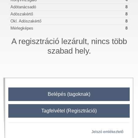
Adótanácsadó
8
Adószakértő
8
Okl. Adószakértő
8
Mérlegképes
8
A regisztráció lezárult, nincs több
szabad hely.
Belépés (tagoknak)
Tagfelvétel (Regisztráció)
Jelszó emlékeztető