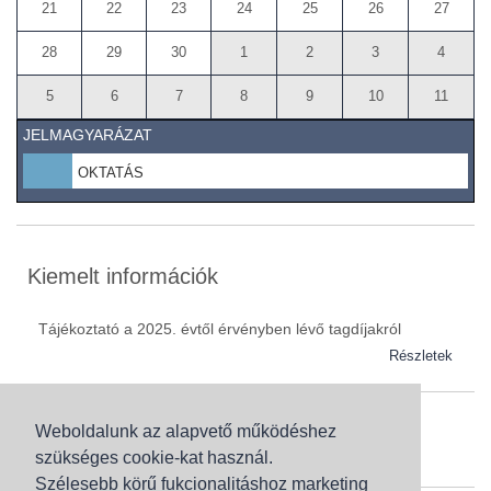
21
22
23
24
25
26
27
28
29
30
1
2
3
4
5
6
7
8
9
10
11
JELMAGYARÁZAT
OKTATÁS
Kiemelt információk
Tájékoztató a 2025. évtől érvényben lévő tagdíjakról
Részletek
Weboldalunk az alapvető működéshez
Szaknévsor
szükséges cookie-kat használ.
Szaknévsorunk folyamatosan bővül.
Szélesebb körű fukcionalitáshoz marketing