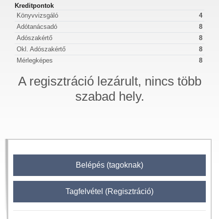
Kreditpontok
Könyvvizsgáló
4
Adótanácsadó
8
Adószakértő
8
Okl. Adószakértő
8
Mérlegképes
8
A regisztráció lezárult, nincs több
szabad hely.
Belépés (tagoknak)
Tagfelvétel (Regisztráció)