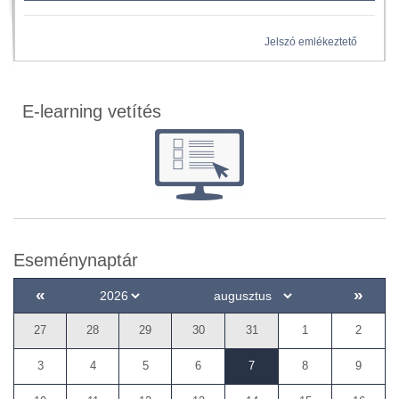
Jelszó emlékeztető
E-learning vetítés
Eseménynaptár
«
»
27
28
29
30
31
1
2
3
4
5
6
7
8
9