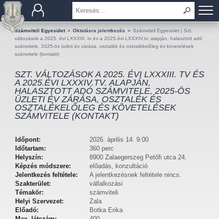
BEMUTATKOZÁS
Számviteli Egyesület
»
Oktatásra jelentkezés
»
Számviteli Egyesület | Szt.
változások a 2025. évi LXXXIII. tv és a 2025.évi LXXXIV.tv. alapján, halasztott adó
számvitele, 2025-ös üzleti év zárása, osztalék és osztalékelőleg és követelések
TAGOK
számvitele (kontakt)
SZT. VÁLTOZÁSOK A 2025. ÉVI LXXXIII. TV ÉS
OKTATÁS
A 2025.ÉVI LXXXIV.TV. ALAPJÁN,
HALASZTOTT ADÓ SZÁMVITELE, 2025-ÖS
ÜZLETI ÉV ZÁRÁSA, OSZTALÉK ÉS
KÉRDÉSEK ÉS VÁLASZOK
OSZTALÉKELŐLEG ÉS KÖVETELÉSEK
SZÁMVITELE (KONTAKT)
TUDÁSTÁR
Időpont:
2026. április 14. 9:00
KIADVÁNYOK
Időtartam:
360 perc
Helyszín:
8900 Zalaegerszeg Petőfi utca 24.
Képzés módszere:
előadás, konzultáció
KAPCSOLAT
Jelentkezés feltétele:
A jelentkezésnek feltétele nincs.
Szakterület:
vállalkozási
Témakör:
számviteli
Helyi Szervezet:
Zala
Előadó:
Botka Erika
Max. létszám:
400