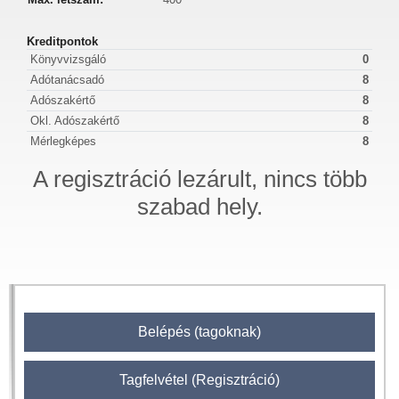
Kreditpontok
Könyvvizsgáló
0
Adótanácsadó
8
Adószakértő
8
Okl. Adószakértő
8
Mérlegképes
8
A regisztráció lezárult, nincs több
szabad hely.
Belépés (tagoknak)
Tagfelvétel (Regisztráció)